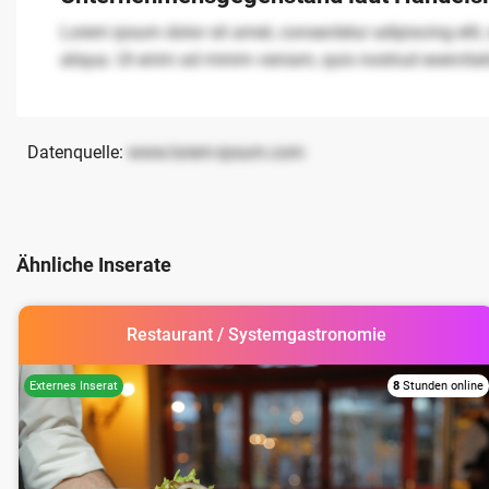
Lorem ipsum dolor sit amet, consectetur adipiscing elit
aliqua. Ut enim ad minim veniam, quis nostrud exercita
Datenquelle:
www.lorem-ipsum.com
Ähnliche Inserate
Restaurant / Systemgastronomie
8
Stunden online