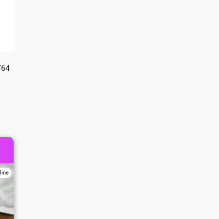
764
line