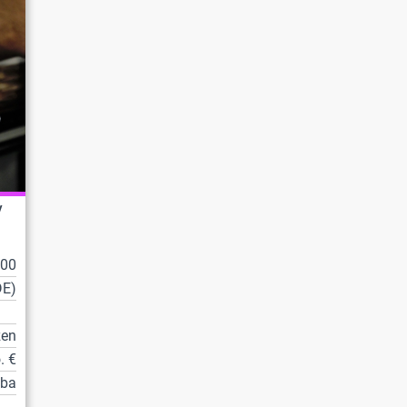
/
100
DE)
zen
. €
tba