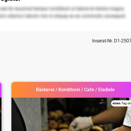
, sed do eiusmod tempor incididunt ut labore et dolore magna
tion ullamco laboris nisi ut aliquip ex ea commodo consequat.
Inserat-Nr. D1-250
Bäckerei / Konditorei / Cafe / Eisdiele
einen
Tag on