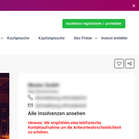
✕
kostenlos registrieren / anmelden
Kaufgesuche
Kapitalgesuche
Abo Preise
Inserat erstellen
Muster GmbH
Max Mustermann
Anmeldung erforderlich
Anmeldung erforderlich
Alle Insolvenzen ansehen
Hinweis: Wir empfehlen eine telefonische
Kontaktaufnahme um die Antwortwahrscheinlichkeit
zu erhöhen.