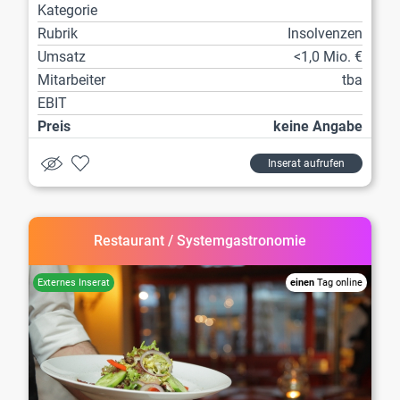
Kategorie
Rubrik
Insolvenzen
Umsatz
<1,0 Mio. €
Mitarbeiter
tba
EBIT
Preis
keine Angabe
Inserat aufrufen
Restaurant / Systemgastronomie
einen
Tag online