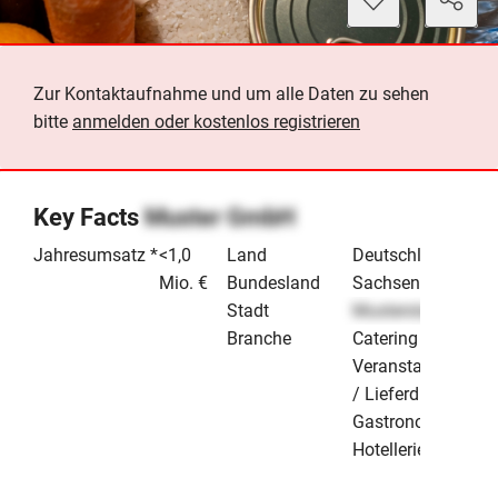
Zur Kontaktaufnahme und um alle Daten zu sehen
bitte
anmelden oder kostenlos registrieren
Key Facts
Muster GmbH
Jahresumsatz *
<1,0
Land
Deutschland
Mio. €
Bundesland
Sachsen
Stadt
Musterstadt
Branche
Catering /
Veranstaltungen
/ Lieferdienste
Gastronomie &
Hotellerie