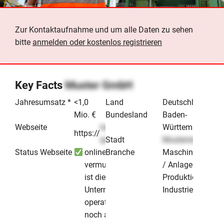
Zur Kontaktaufnahme und um alle Daten zu sehen
bitte
anmelden oder kostenlos registrieren
Key Facts
Muster GmbH
Jahresumsatz *
<1,0
Land
Deutschland
Mio. €
Bundesland
Baden-
Webseite
lorem-
Württemberg
https://
.de
ipsum
Stadt
Musterstadt
Status Webseite
online -
Branche
Maschinenbau
vermutlich
/ Anlagenbau
ist dieses
Produktion &
Unternehmen
Industrie
operativ
noch aktiv