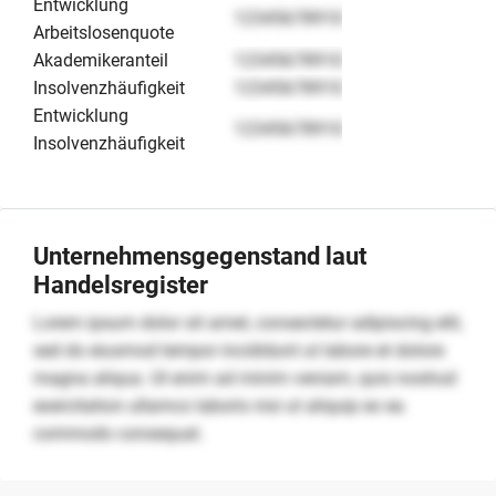
Entwicklung
12345678910
Arbeitslosenquote
Akademikeranteil
12345678910
Insolvenzhäufigkeit
12345678910
Entwicklung
12345678910
Insolvenzhäufigkeit
Unternehmensgegenstand laut
Handelsregister
Lorem ipsum dolor sit amet, consectetur adipiscing elit,
sed do eiusmod tempor incididunt ut labore et dolore
magna aliqua. Ut enim ad minim veniam, quis nostrud
exercitation ullamco laboris nisi ut aliquip ex ea
commodo consequat.