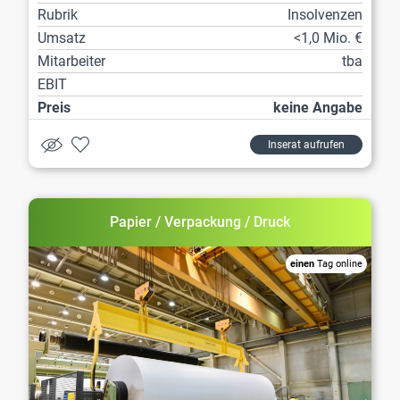
Rubrik
Insolvenzen
Umsatz
<1,0 Mio. €
Mitarbeiter
tba
EBIT
Preis
keine Angabe
Inserat aufrufen
Papier / Verpackung / Druck
einen
Tag online