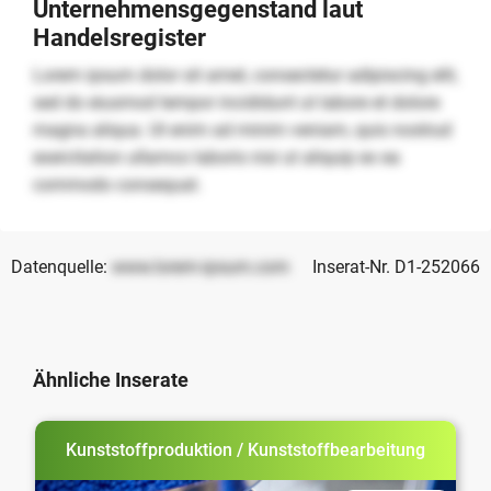
Unternehmensgegenstand laut
Handelsregister
Lorem ipsum dolor sit amet, consectetur adipiscing elit,
sed do eiusmod tempor incididunt ut labore et dolore
magna aliqua. Ut enim ad minim veniam, quis nostrud
exercitation ullamco laboris nisi ut aliquip ex ea
commodo consequat.
Datenquelle:
www.lorem-ipsum.com
Inserat-Nr. D1-252066
Ähnliche Inserate
Kunststoffproduktion / Kunststoffbearbeitung