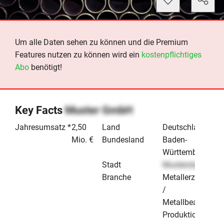
Um alle Daten sehen zu können und die Premium
Features nutzen zu können wird ein
kostenpflichtiges
Abo
benötigt!
Key Facts
Muster GmbH
Jahresumsatz *
2,50
Land
Deutschland
Mio. €
Bundesland
Baden-
Württemberg
Stadt
Musterstadt
Branche
Metallerzeugung
/
Metallbearbeitun
Produktion &