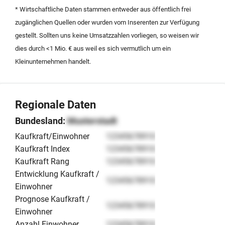
zu einem Kaufpreis von 875.000 Euro zuzüglich eines
* Wirtschaftliche Daten stammen entweder aus öffentlich frei
Warenbestands von etwa 750.000 Euro. Dieses
zugänglichen Quellen oder wurden vom Inserenten zur Verfügung
Angebot bietet eine attraktive Gelegenheit zur
gestellt. Sollten uns keine Umsatzzahlen vorliegen, so weisen wir
Übernahme eines international profilierten
dies durch <1 Mio. € aus weil es sich vermutlich um ein
Handelsunternehmens mit einem EBIDA-Multiple von
Kleinunternehmen handelt.
circa 2,3.
Regionale Daten
Bundesland:
Musterstadt
Kaufkraft/Einwohner
12345678910
Kaufkraft Index
12345678910
Kaufkraft Rang
12345678910
Entwicklung Kaufkraft /
12345678910
Einwohner
Prognose Kaufkraft /
12345678910
Einwohner
Anzahl Einwohner
12345678910