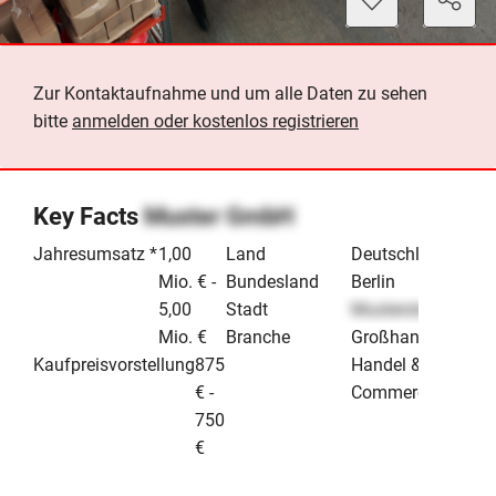
Zur Kontaktaufnahme und um alle Daten zu sehen
bitte
anmelden oder kostenlos registrieren
Key Facts
Muster GmbH
Jahresumsatz *
1,00
Land
Deutschland
Mio. € -
Bundesland
Berlin
5,00
Stadt
Musterstadt
Mio. €
Branche
Großhandel
Kaufpreisvorstellung
875
Handel & E-
€ -
Commerce
750
€