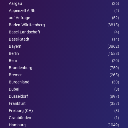
Aargau
(26)
Appenzell A.Rh.
(2)
auf Anfrage
(52)
Baden-Württemberg
(3815)
Basel-Landschaft
(4)
Basel-Stadt
(14)
Bayern
(3862)
Berlin
(1653)
Bern
(20)
Brandenburg
(759)
Bremen
(265)
Burgen­land
(30)
Dubai
(3)
Düsseldorf
(897)
Frankfurt
(357)
Freiburg (CH)
(3)
Graubünden
(1)
Hamburg
(1049)