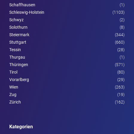
Schaffhausen
(1)
Schleswig-Holstein
(1103)
Schwyz
(2)
Solothurn
(8)
Steier­mark
(344)
Stuttgart
(660)
Tessin
(28)
Thurgau
(1)
Thüringen
(571)
Tirol
(80)
Vorarl­berg
(29)
Wien
(263)
Zug
(19)
Zürich
(162)
Kategorien