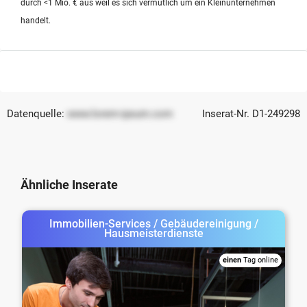
durch <1 Mio. € aus weil es sich vermutlich um ein Kleinunternehmen
handelt.
Datenquelle:
www.lorem-ipsum.com
Inserat-Nr. D1-249298
Ähnliche Inserate
Immobilien-Services / Gebäudereinigung /
Hausmeisterdienste
einen
Tag online