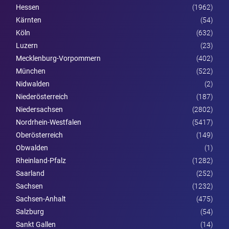
Hessen
(1962)
Kärnten
(54)
Köln
(632)
Luzern
(23)
Mecklenburg-Vorpommern
(402)
München
(522)
Nidwalden
(2)
Nieder­österreich
(187)
Niedersachsen
(2802)
Nordrhein-Westfalen
(5417)
Ober­österreich
(149)
Obwalden
(1)
Rheinland-Pfalz
(1282)
Saarland
(252)
Sachsen
(1232)
Sachsen-Anhalt
(475)
Salzburg
(54)
Sankt Gallen
(14)