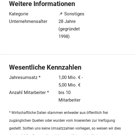
Weitere Informationen
Betonbauten abhebt. Das Unternehmen bedient eine
Marktnische für anspruchsvolle Kunden, die Wert auf
Kategorie
📌 Sonstiges
Nachhaltigkeit und einen besonderen Lebensstil legen.
Unternehmensalter
28 Jahre
(gegründet
Sämtliche Planungsunterlagen für aktuelle Projekte liegen
1998)
vollständig vor. Ein besonderes Potenzial bietet der
bereits erschlossene Markt in der Schweiz, für den bereits
Vertriebspartnerschaften bestehen und der Bau eines
ersten Musterhauses unmittelbar bevorsteht. Mit einem
Wesentliche Kennzahlen
stabilen Umsatz zwischen einer und fünf Millionen Euro
sowie einem eingespielten Team von bis zu zehn
Jahresumsatz *
1,00 Mio. € -
Mitarbeitern bietet dieses Investment eine hervorragende
5,00 Mio. €
Grundlage für strategische Investoren oder Nachfolger, die
Anzahl Mitarbeiter *
bis 10
in den wachsenden Markt für ökologisches Luxuswohnen
Mitarbeiter
einsteigen möchten.
* Wirtschaftliche Daten stammen entweder aus öffentlich frei
zugänglichen Quellen oder wurden vom Inserenten zur Verfügung
gestellt. Sollten uns keine Umsatzzahlen vorliegen, so weisen wir dies