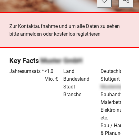
Zur Kontaktaufnahme und um alle Daten zu sehen
bitte
anmelden oder kostenlos registrieren
Key Facts
Muster GmbH
Jahresumsatz *
<1,0
Land
Deutschland
Mio. €
Bundesland
Stuttgart
Stadt
Musterstadt
Branche
Bauhandwerk /
Malerbetrieb /
Elektroinstallateu
etc.
Bau / Handwerk
& Planung