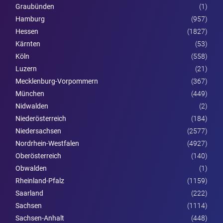
Graubünden
(1)
Hamburg
(957)
Hessen
(1827)
Kärnten
(53)
Köln
(558)
Luzern
(21)
Mecklenburg-Vorpommern
(367)
München
(449)
Nidwalden
(2)
Nieder­österreich
(184)
Niedersachsen
(2577)
Nordrhein-Westfalen
(4927)
Ober­österreich
(140)
Obwalden
(1)
Rheinland-Pfalz
(1159)
Saarland
(222)
Sachsen
(1114)
Sachsen-Anhalt
(448)