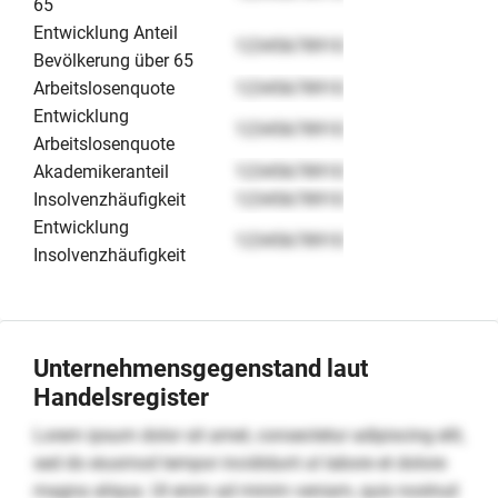
65
Entwicklung Anteil
12345678910
Bevölkerung über 65
Arbeitslosenquote
12345678910
Entwicklung
12345678910
Arbeitslosenquote
Akademikeranteil
12345678910
Insolvenzhäufigkeit
12345678910
Entwicklung
12345678910
Insolvenzhäufigkeit
Unternehmensgegenstand laut
Handelsregister
Lorem ipsum dolor sit amet, consectetur adipiscing elit,
sed do eiusmod tempor incididunt ut labore et dolore
magna aliqua. Ut enim ad minim veniam, quis nostrud