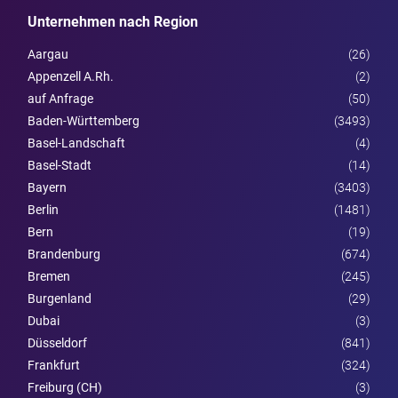
Unternehmen nach Region
Aargau
(26)
Appenzell A.Rh.
(2)
auf Anfrage
(50)
Baden-Württemberg
(3493)
Basel-Landschaft
(4)
Basel-Stadt
(14)
Bayern
(3403)
Berlin
(1481)
Bern
(19)
Brandenburg
(674)
Bremen
(245)
Burgen­land
(29)
Dubai
(3)
Düsseldorf
(841)
Frankfurt
(324)
Freiburg (CH)
(3)