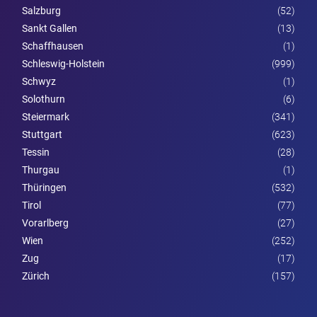
Salzburg
(52)
Sankt Gallen
(13)
Schaffhausen
(1)
Schleswig-Holstein
(999)
Schwyz
(1)
Solothurn
(6)
Steier­mark
(341)
Stuttgart
(623)
Tessin
(28)
Thurgau
(1)
Thüringen
(532)
Tirol
(77)
Vorarl­berg
(27)
Wien
(252)
Zug
(17)
Zürich
(157)