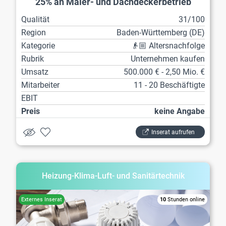
25% an Maler- und Dachdeckerbetrieb
Qualität
31/100
Region
Baden-Württemberg (DE)
Kategorie
👴🏼 Altersnachfolge
Rubrik
Unternehmen kaufen
Umsatz
500.000 € - 2,50 Mio. €
Mitarbeiter
11 - 20 Beschäftigte
EBIT
Preis
keine Angabe
Inserat aufrufen
Heizung-Klima-Luft- und Sanitärtechnik
10
Stunden online