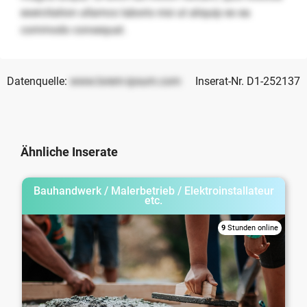
exercitation ullamco laboris nisi ut aliquip ex ea
commodo consequat.
Datenquelle:
www.lorem-ipsum.com
Inserat-Nr. D1-252137
Ähnliche Inserate
Bauhandwerk / Malerbetrieb / Elektroinstallateur
etc.
9
Stunden online