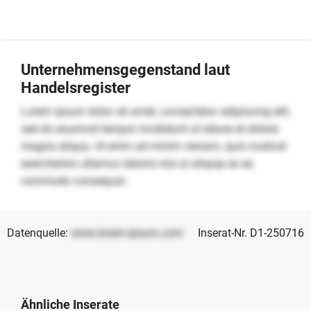
Unternehmensgegenstand laut
Handelsregister
Lorem ipsum dolor sit amet, consectetur adipiscing elit,
sed do eiusmod tempor incididunt ut labore et dolore
magna aliqua. Ut enim ad minim veniam, quis nostrud
exercitation ullamco laboris nisi ut aliquip ex ea
commodo consequat.
Datenquelle:
www.lorem-ipsum.com
Inserat-Nr. D1-250716
Ähnliche Inserate