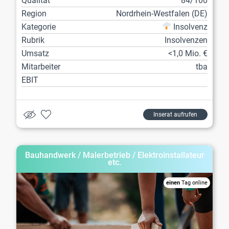
Qualität
84/100
Region
Nordrhein-Westfalen (DE)
Kategorie
Insolvenz
Rubrik
Insolvenzen
Umsatz
<1,0 Mio. €
Mitarbeiter
tba
EBIT
Inserat aufrufen
Bauhandwerk / Malerbetrieb / Elektroinstallateur
etc.
einen
Tag online