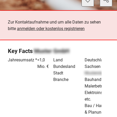
Zur Kontaktaufnahme und um alle Daten zu sehen
bitte
anmelden oder kostenlos registrieren
Key Facts
Muster GmbH
Jahresumsatz *
<1,0
Land
Deutschland
Mio. €
Bundesland
Sachsen
Stadt
Musterstadt
Branche
Bauhandwerk /
Malerbetrieb /
Elektroinstallateu
etc.
Bau / Handwerk
& Planung