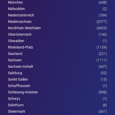
München
(448)
Nidwalden
(2)
Nieder­österreich
(184)
Niedersachsen
(2577)
Nordrhein-Westfalen
(4925)
Ober­österreich
(140)
Obwalden
(1)
Rheinland-Pfalz
(1159)
Saarland
(221)
Sachsen
(1111)
Sachsen-Anhalt
(447)
Salzburg
(52)
Sankt Gallen
(13)
Schaffhausen
(1)
Schleswig-Holstein
(998)
Schwyz
(1)
Solothurn
(6)
Steier­mark
(341)