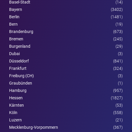
Basel-Stadt
(14)
Bayern
(3402)
Berlin
(1481)
Bern
(19)
Brandenburg
(673)
Bremen
(245)
Burgen­land
(29)
Dubai
(3)
Düsseldorf
(841)
Frankfurt
(324)
Freiburg (CH)
(3)
Graubünden
(1)
Hamburg
(957)
Hessen
(1827)
Kärnten
(53)
Köln
(558)
Luzern
(21)
Mecklenburg-Vorpommern
(367)