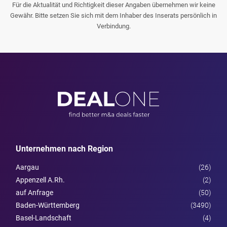
Für die Aktualität und Richtigkeit dieser Angaben übernehmen wir keine
Gewähr. Bitte setzen Sie sich mit dem Inhaber des Inserats persönlich in
Verbindung.
Unternehmen nach Region
Aargau
(26)
Appenzell A.Rh.
(2)
auf Anfrage
(50)
Baden-Württemberg
(3490)
Basel-Landschaft
(4)