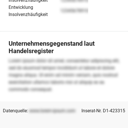
Insolvenzhäufigkeit
12345678910
Entwicklung
12345678910
Insolvenzhäufigkeit
Unternehmensgegenstand laut
Handelsregister
Lorem ipsum dolor sit amet, consectetur adipiscing elit,
sed do eiusmod tempor incididunt ut labore et dolore
magna aliqua. Ut enim ad minim veniam, quis nostrud
exercitation ullamco laboris nisi ut aliquip ex ea
commodo consequat.
Datenquelle:
www.lorem-ipsum.com
Inserat-Nr. D1-423315