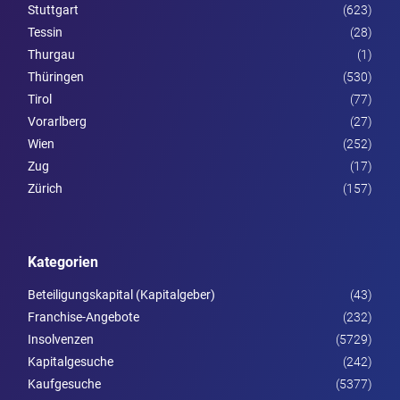
Stuttgart
(623)
Tessin
(28)
Thurgau
(1)
Thüringen
(530)
Tirol
(77)
Vorarl­berg
(27)
Wien
(252)
Zug
(17)
Zürich
(157)
Kategorien
Beteiligungskapital (Kapitalgeber)
(43)
Franchise-Angebote
(232)
Insolvenzen
(5729)
Kapitalgesuche
(242)
Kaufgesuche
(5377)