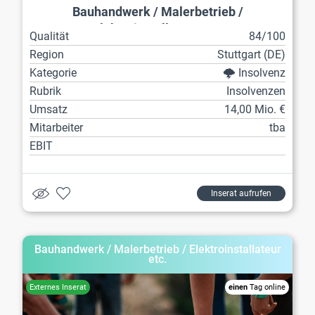
Bauhandwerk / Malerbetrieb /
Elektroinstallateur etc.
Qualität
84/100
Region
Stuttgart (DE)
Kategorie
🌩️ Insolvenz
Rubrik
Insolvenzen
Umsatz
14,00 Mio. €
Mitarbeiter
tba
EBIT
Inserat aufrufen
Bauhandwerk / Malerbetrieb / Elektroinstallateur
etc.
einen
Tag online