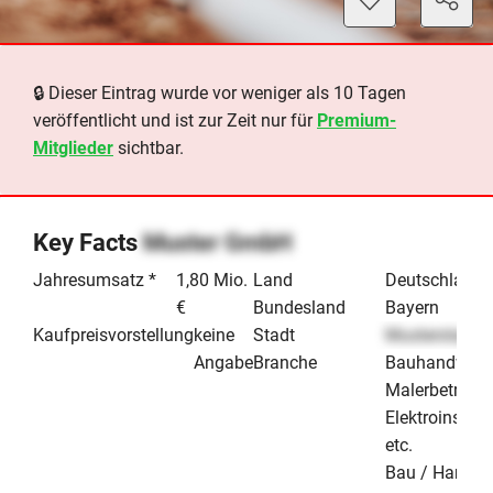
🔒 Dieser Eintrag wurde vor weniger als 10 Tagen
veröffentlicht und ist zur Zeit nur für
Premium-
Mitglieder
sichtbar.
Key Facts
Muster GmbH
Jahresumsatz *
1,80 Mio.
Land
Deutschland
€
Bundesland
Bayern
Kaufpreisvorstellung
keine
Stadt
Musterstadt
Angabe
Branche
Bauhandwerk
Malerbetrieb 
Elektroinstall
etc.
Bau / Handwe