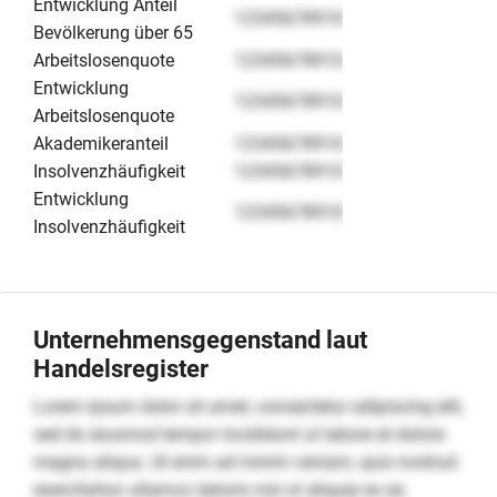
Entwicklung Anteil
12345678910
Bevölkerung über 65
Arbeitslosenquote
12345678910
Entwicklung
12345678910
Arbeitslosenquote
Akademikeranteil
12345678910
Insolvenzhäufigkeit
12345678910
Entwicklung
12345678910
Insolvenzhäufigkeit
Unternehmensgegenstand laut
Handelsregister
Lorem ipsum dolor sit amet, consectetur adipiscing elit,
sed do eiusmod tempor incididunt ut labore et dolore
magna aliqua. Ut enim ad minim veniam, quis nostrud
exercitation ullamco laboris nisi ut aliquip ex ea