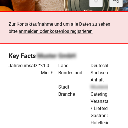
Zur Kontaktaufnahme und um alle Daten zu sehen
bitte
anmelden oder kostenlos registrieren
Key Facts
Muster GmbH
Jahresumsatz *
<1,0
Land
Deutschland
Mio. €
Bundesland
Sachsen-
Anhalt
Stadt
Musterstadt
Branche
Catering /
Veranstaltungen
/ Lieferdienste
Gastronomie &
Hotellerie