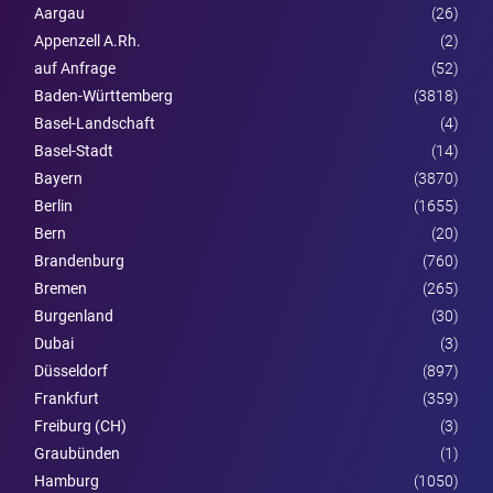
Aargau
(26)
Appenzell A.Rh.
(2)
auf Anfrage
(52)
Baden-Württemberg
(3818)
Basel-Landschaft
(4)
Basel-Stadt
(14)
Bayern
(3870)
Berlin
(1655)
Bern
(20)
Brandenburg
(760)
Bremen
(265)
Burgen­land
(30)
Dubai
(3)
Düsseldorf
(897)
Frankfurt
(359)
Freiburg (CH)
(3)
Graubünden
(1)
Hamburg
(1050)