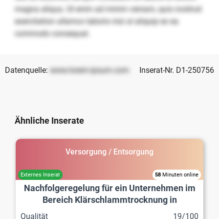
magna aliqua. Ut enim ad minim veniam, quis nostrud
exercitation ullamco laboris nisi ut aliquip ex ea
commodo consequat.
Datenquelle:
www.lorem-ipsum.com
Inserat-Nr. D1-250756
Ähnliche Inserate
Versorgung / Entsorgung
58
Minuten online
Nachfolgeregelung für ein Unternehmen im
Bereich Klärschlammtrocknung in
Deutschland
Qualität
19/100