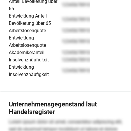
Anteil Bevölkerung über
12345678910
65
Entwicklung Anteil
12345678910
Bevölkerung über 65
Arbeitslosenquote
12345678910
Entwicklung
12345678910
Arbeitslosenquote
Akademikeranteil
12345678910
Insolvenzhäufigkeit
12345678910
Entwicklung
12345678910
Insolvenzhäufigkeit
Unternehmensgegenstand laut
Handelsregister
Lorem ipsum dolor sit amet, consectetur adipiscing elit,
sed do eiusmod tempor incididunt ut labore et dolore