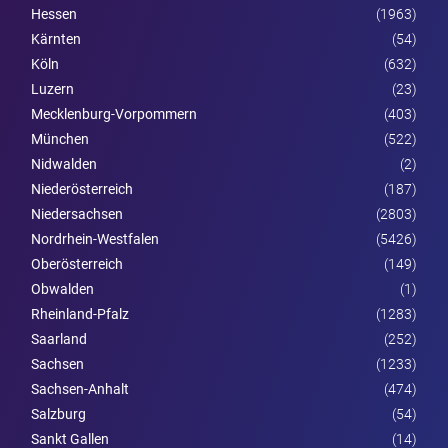
Hessen
(1963)
Kärnten
(54)
Köln
(632)
Luzern
(23)
Mecklenburg-Vorpommern
(403)
München
(522)
Nidwalden
(2)
Nieder­österreich
(187)
Niedersachsen
(2803)
Nordrhein-Westfalen
(5426)
Ober­österreich
(149)
Obwalden
(1)
Rheinland-Pfalz
(1283)
Saarland
(252)
Sachsen
(1233)
Sachsen-Anhalt
(474)
Salzburg
(54)
Sankt Gallen
(14)