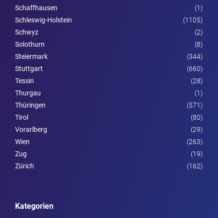
Schaffhausen
(1)
Schleswig-Holstein
(1105)
Schwyz
(2)
Solothurn
(8)
Steier­mark
(344)
Stuttgart
(660)
Tessin
(28)
Thurgau
(1)
Thüringen
(571)
Tirol
(80)
Vorarl­berg
(29)
Wien
(263)
Zug
(19)
Zürich
(162)
Kategorien