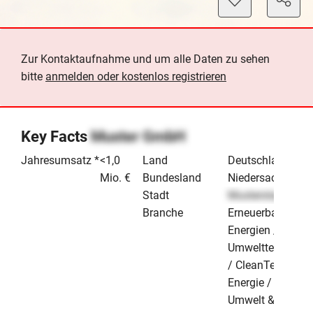
Zur Kontaktaufnahme und um alle Daten zu sehen
bitte
anmelden oder kostenlos registrieren
Key Facts
Muster GmbH
Jahresumsatz *
<1,0
Land
Deutschland
Mio. €
Bundesland
Niedersachsen
Stadt
Musterstadt
Branche
Erneuerbare
Energien /
Umwelttechnik
/ CleanTech
Energie /
Umwelt &