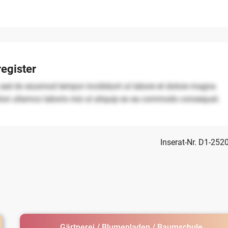
egister
, sed do eiusmod tempor incididunt ut labore et dolore magna
tion ullamco laboris nisi ut aliquip ex ea commodo consequat.
Inserat-Nr. D1-252
Gärtnerei / Blumenladen / Baumschule