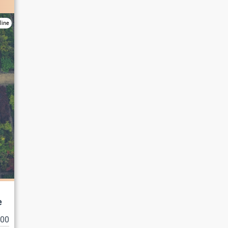
line
e
100