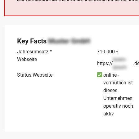
Key Facts
Muster GmbH
Jahresumsatz *
710.000 €
Webseite
lorem-
https://
.d
ipsum
Status Webseite
online -
vermutlich ist
dieses
Unternehmen
operativ noch
aktiv