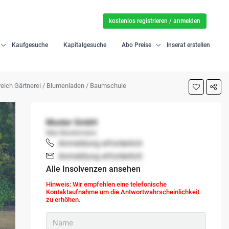
kostenlos registrieren / anmelden
Kaufgesuche
Kapitalgesuche
Abo Preise
Inserat erstellen
eich Gärtnerei / Blumenladen / Baumschule
Muster GmbH
Max Mustermann
Anmeldung erforderlich
Anmeldung erforderlich
Alle Insolvenzen ansehen
Hinweis: Wir empfehlen eine telefonische
Kontaktaufnahme um die Antwortwahrscheinlichkeit
zu erhöhen.