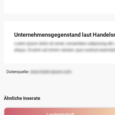
Unternehmensgegenstand laut Handelsr
Lorem ipsum dolor sit amet, consectetur adipiscing elit
aliqua. Ut enim ad minim veniam, quis nostrud exercita
Datenquelle:
www.lorem-ipsum.com
Ähnliche Inserate
Landwirtschaft