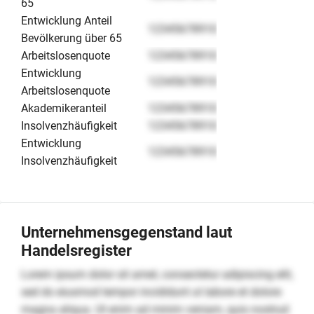
65
Entwicklung Anteil
12345678910
Bevölkerung über 65
Arbeitslosenquote
12345678910
Entwicklung
12345678910
Arbeitslosenquote
Akademikeranteil
12345678910
Insolvenzhäufigkeit
12345678910
Entwicklung
12345678910
Insolvenzhäufigkeit
Unternehmensgegenstand laut
Handelsregister
Lorem ipsum dolor sit amet, consectetur adipiscing elit,
sed do eiusmod tempor incididunt ut labore et dolore
magna aliqua. Ut enim ad minim veniam, quis nostrud