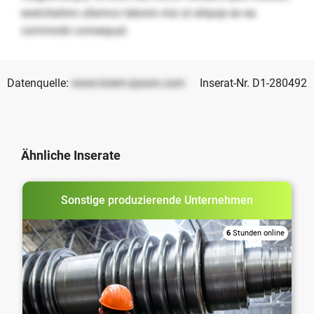
exercitation ullamco laboris nisi ut aliquip ex ea
commodo consequat.
Datenquelle:
www.lorem-ipsum.com
Inserat-Nr. D1-280492
Ähnliche Inserate
Sonstige produzierende Unternehmen
6
Stunden online