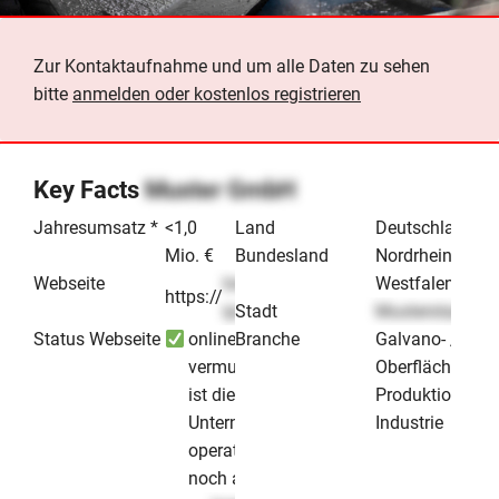
Zur Kontaktaufnahme und um alle Daten zu sehen
bitte
anmelden oder kostenlos registrieren
Key Facts
Muster GmbH
Jahresumsatz *
<1,0
Land
Deutschland
Mio. €
Bundesland
Nordrhein-
Webseite
lorem-
Westfalen
https://
.de
ipsum
Stadt
Musterstadt
Status Webseite
online -
Branche
Galvano- /
vermutlich
Oberflächentec
ist dieses
Produktion &
Unternehmen
Industrie
operativ
noch aktiv