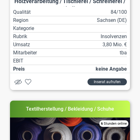
Holzverarbeitung / Tischlerei / Schreinerei /
Möbelbau
Qualität
84/100
Region
Sachsen (DE)
Kategorie
Rubrik
Insolvenzen
Umsatz
3,80 Mio. €
Mitarbeiter
tba
EBIT
Preis
keine Angabe
Inserat aufrufen
Textilherstellung / Bekleidung / Schuhe
6
Stunden online