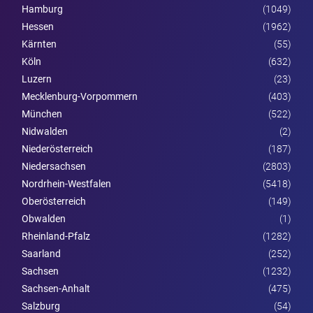
Hamburg
(1049)
Hessen
(1962)
Kärnten
(55)
Köln
(632)
Luzern
(23)
Mecklenburg-Vorpommern
(403)
München
(522)
Nidwalden
(2)
Nieder­österreich
(187)
Niedersachsen
(2803)
Nordrhein-Westfalen
(5418)
Ober­österreich
(149)
Obwalden
(1)
Rheinland-Pfalz
(1282)
Saarland
(252)
Sachsen
(1232)
Sachsen-Anhalt
(475)
Salzburg
(54)