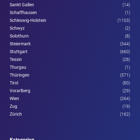
Sankt Gallen
(14)
Schaffhausen
(1)
Schleswig-Holstein
(1103)
Schwyz
(2)
Solothurn
(8)
Steier­mark
(344)
Stuttgart
(660)
Tessin
(28)
Thurgau
(1)
Thüringen
(571)
Tirol
(80)
Vorarl­berg
(29)
Wien
(264)
Zug
(19)
Zürich
(162)
Kategorien