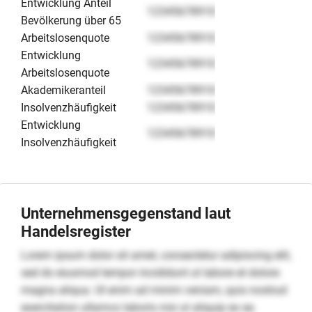
Entwicklung Anteil
12345678910
Bevölkerung über 65
Arbeitslosenquote
12345678910
Entwicklung
12345678910
Arbeitslosenquote
Akademikeranteil
12345678910
Insolvenzhäufigkeit
12345678910
Entwicklung
12345678910
Insolvenzhäufigkeit
Unternehmensgegenstand laut
Handelsregister
Lorem ipsum dolor sit amet, consectetur adipiscing elit,
sed do eiusmod tempor incididunt ut labore et dolore
magna aliqua. Ut enim ad minim veniam, quis nostrud
exercitation ullamco laboris nisi ut aliquip ex ea