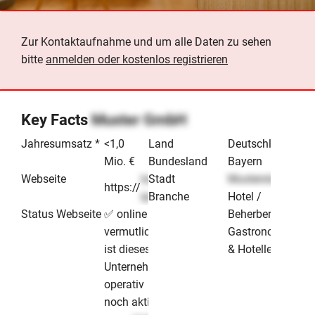
Zur Kontaktaufnahme und um alle Daten zu sehen
bitte
anmelden oder kostenlos registrieren
Key Facts
Muster GmbH
Jahresumsatz *
<1,0
Land
Deutschland
Mio. €
Bundesland
Bayern
Webseite
lorem-
Stadt
Musterstadt
https://
.de
ipsum
Branche
Hotel /
Status Webseite
✅ online -
Beherbergung
vermutlich
Gastronomie
ist dieses
& Hotellerie
Unternehmen
operativ
noch aktiv