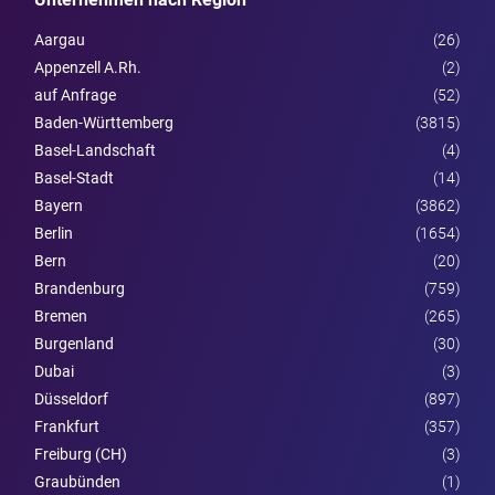
Aargau
(26)
Appenzell A.Rh.
(2)
auf Anfrage
(52)
Baden-Württemberg
(3815)
Basel-Landschaft
(4)
Basel-Stadt
(14)
Bayern
(3862)
Berlin
(1654)
Bern
(20)
Brandenburg
(759)
Bremen
(265)
Burgen­land
(30)
Dubai
(3)
Düsseldorf
(897)
Frankfurt
(357)
Freiburg (CH)
(3)
Graubünden
(1)