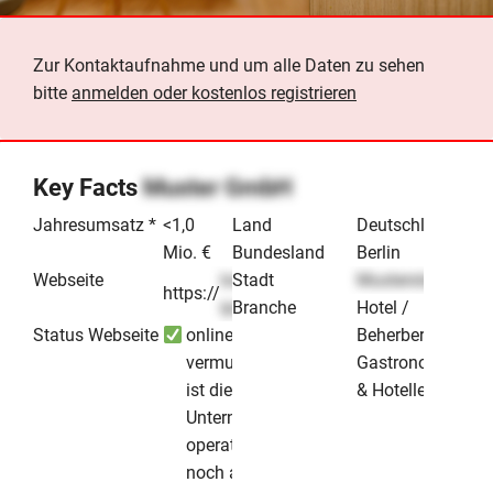
Zur Kontaktaufnahme und um alle Daten zu sehen
bitte
anmelden oder kostenlos registrieren
Key Facts
Muster GmbH
Jahresumsatz *
<1,0
Land
Deutschland
Mio. €
Bundesland
Berlin
Webseite
lorem-
Stadt
Musterstadt
https://
.de
ipsum
Branche
Hotel /
Status Webseite
online -
Beherbergung
vermutlich
Gastronomie
ist dieses
& Hotellerie
Unternehmen
operativ
noch aktiv