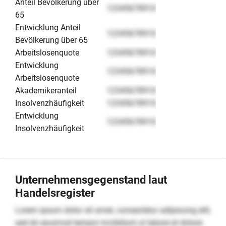
Anteil Bevölkerung über
12345678910
65
Entwicklung Anteil
12345678910
Bevölkerung über 65
Arbeitslosenquote
12345678910
Entwicklung
12345678910
Arbeitslosenquote
Akademikeranteil
12345678910
Insolvenzhäufigkeit
12345678910
Entwicklung
12345678910
Insolvenzhäufigkeit
Unternehmensgegenstand laut
Handelsregister
Lorem ipsum dolor sit amet, consectetur adipiscing elit,
sed do eiusmod tempor incididunt ut labore et dolore