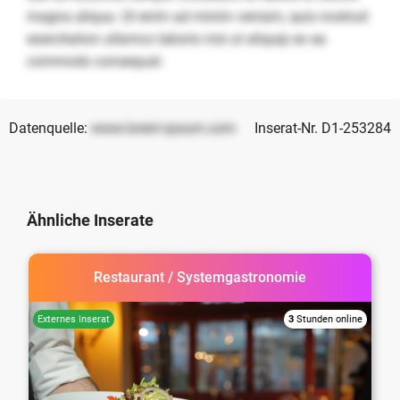
magna aliqua. Ut enim ad minim veniam, quis nostrud
exercitation ullamco laboris nisi ut aliquip ex ea
commodo consequat.
Datenquelle:
www.lorem-ipsum.com
Inserat-Nr. D1-253284
Ähnliche Inserate
Restaurant / Systemgastronomie
3
Stunden online