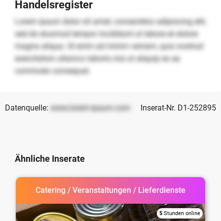
Handelsregister
Lorem ipsum dolor sit amet, consectetur adipiscing elit,
sed do eiusmod tempor incididunt ut labore et dolore
magna aliqua. Ut enim ad minim veniam, quis nostrud
exercitation ullamco laboris nisi ut aliquip ex ea
commodo consequat.
Datenquelle:
www.lorem-ipsum.com
Inserat-Nr. D1-252895
Ähnliche Inserate
Catering / Veranstaltungen / Lieferdienste
5
Stunden online