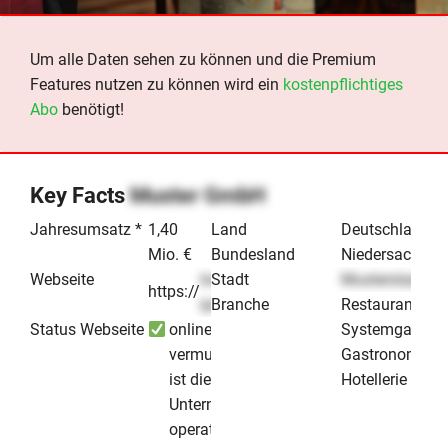
Um alle Daten sehen zu können und die Premium
Features nutzen zu können wird ein
kostenpflichtiges
Abo
benötigt!
Key Facts
Muster GmbH
Jahresumsatz *
1,40
Land
Deutschland
Mio. €
Bundesland
Niedersachsen
Webseite
lorem-
Stadt
Musterstadt
https://
.de
ipsum
Branche
Restaurant /
Status Webseite
online -
Systemgastro
vermutlich
Gastronomie &
ist dieses
Hotellerie
Unternehmen
operativ