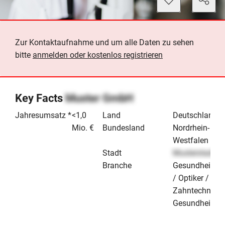
Zur Kontaktaufnahme und um alle Daten zu sehen
bitte
anmelden oder kostenlos registrieren
Key Facts
Muster GmbH
Jahresumsatz *
<1,0
Land
Deutschland
Mio. €
Bundesland
Nordrhein-
Westfalen
Stadt
Musterstadt
Branche
Gesundheitsh
/ Optiker / Aku
Zahntechniker
Gesundheitst