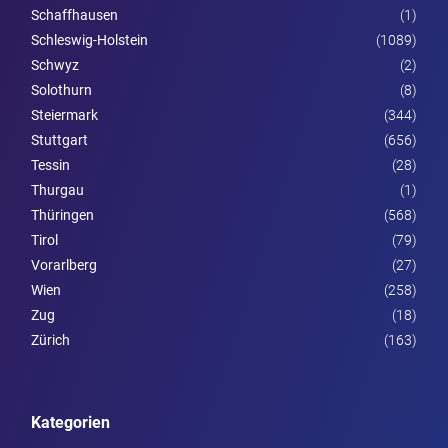
Schaffhausen
(1)
Schleswig-Holstein
(1089)
Schwyz
(2)
Solothurn
(8)
Steier­mark
(344)
Stuttgart
(656)
Tessin
(28)
Thurgau
(1)
Thüringen
(568)
Tirol
(79)
Vorarl­berg
(27)
Wien
(258)
Zug
(18)
Zürich
(163)
Kategorien