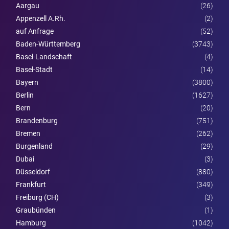
Aargau
(26)
Appenzell A.Rh.
(2)
auf Anfrage
(52)
Baden-Württemberg
(3743)
Basel-Landschaft
(4)
Basel-Stadt
(14)
Bayern
(3800)
Berlin
(1627)
Bern
(20)
Brandenburg
(751)
Bremen
(262)
Burgen­land
(29)
Dubai
(3)
Düsseldorf
(880)
Frankfurt
(349)
Freiburg (CH)
(3)
Graubünden
(1)
Hamburg
(1042)