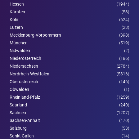
Hessen
(1944)
Kärnten
(53)
Köln
(624)
Luzern
(23)
Mecklenburg-Vorpommern
(398)
München
(519)
Nidwalden
(2)
Nieder­österreich
(186)
Niedersachsen
(2784)
Nordrhein-Westfalen
(5316)
Ober­österreich
(146)
Obwalden
(1)
Rheinland-Pfalz
(1259)
Saarland
(240)
Sachsen
(1207)
Sachsen-Anhalt
(470)
Salzburg
(53)
Sankt Gallen
(14)