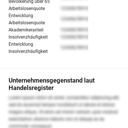
Bevölkerung über 65
Arbeitslosenquote
12345678910
Entwicklung
12345678910
Arbeitslosenquote
Akademikeranteil
12345678910
Insolvenzhäufigkeit
12345678910
Entwicklung
12345678910
Insolvenzhäufigkeit
Unternehmensgegenstand laut
Handelsregister
Lorem ipsum dolor sit amet, consectetur adipiscing elit,
sed do eiusmod tempor incididunt ut labore et dolore
magna aliqua. Ut enim ad minim veniam, quis nostrud
exercitation ullamco laboris nisi ut aliquip ex ea
commodo consequat.