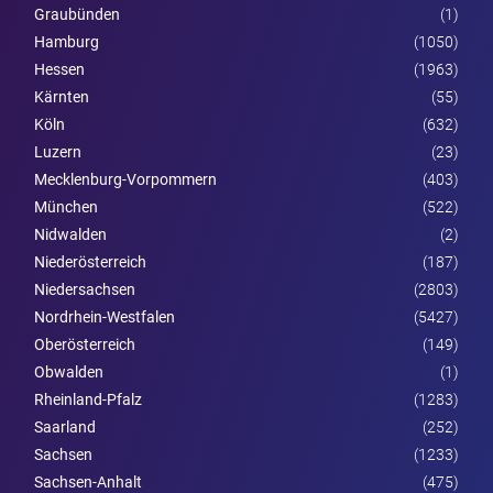
Graubünden
(1)
Hamburg
(1050)
Hessen
(1963)
Kärnten
(55)
Köln
(632)
Luzern
(23)
Mecklenburg-Vorpommern
(403)
München
(522)
Nidwalden
(2)
Nieder­österreich
(187)
Niedersachsen
(2803)
Nordrhein-Westfalen
(5427)
Ober­österreich
(149)
Obwalden
(1)
Rheinland-Pfalz
(1283)
Saarland
(252)
Sachsen
(1233)
Sachsen-Anhalt
(475)