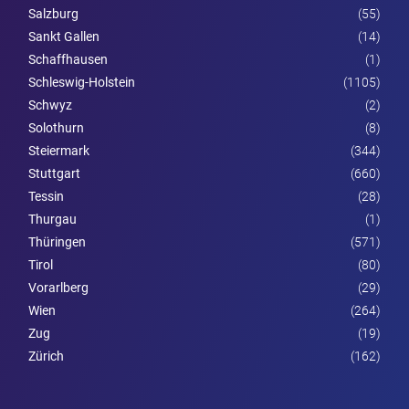
Salzburg
(55)
Sankt Gallen
(14)
Schaffhausen
(1)
Schleswig-Holstein
(1105)
Schwyz
(2)
Solothurn
(8)
Steier­mark
(344)
Stuttgart
(660)
Tessin
(28)
Thurgau
(1)
Thüringen
(571)
Tirol
(80)
Vorarl­berg
(29)
Wien
(264)
Zug
(19)
Zürich
(162)