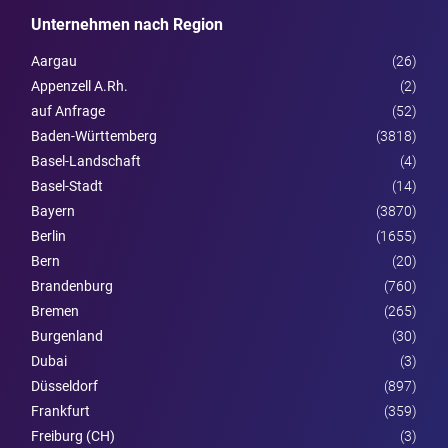
Unternehmen nach Region
Aargau
(26)
Appenzell A.Rh.
(2)
auf Anfrage
(52)
Baden-Württemberg
(3818)
Basel-Landschaft
(4)
Basel-Stadt
(14)
Bayern
(3870)
Berlin
(1655)
Bern
(20)
Brandenburg
(760)
Bremen
(265)
Burgen­land
(30)
Dubai
(3)
Düsseldorf
(897)
Frankfurt
(359)
Freiburg (CH)
(3)