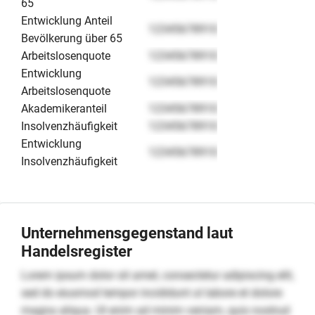
65
Entwicklung Anteil
12345678910
Bevölkerung über 65
Arbeitslosenquote
12345678910
Entwicklung
12345678910
Arbeitslosenquote
Akademikeranteil
12345678910
Insolvenzhäufigkeit
12345678910
Entwicklung
12345678910
Insolvenzhäufigkeit
Unternehmensgegenstand laut
Handelsregister
Lorem ipsum dolor sit amet, consectetur adipiscing elit,
sed do eiusmod tempor incididunt ut labore et dolore
magna aliqua. Ut enim ad minim veniam, quis nostrud