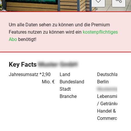
Um alle Daten sehen zu können und die Premium
Features nutzen zu können wird ein
kostenpflichtiges
Abo
benötigt!
Key Facts
Muster GmbH
Jahresumsatz *
2,90
Land
Deutschland
Mio. €
Bundesland
Berlin
Stadt
Musterstadt
Branche
Lebensmittelhan
/ Getränkehande
Handel & E-
Commerce