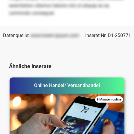
exercitation ullamco laboris nisi ut aliquip ex ea
commodo consequat.
Datenquelle:
www.lorem-ipsum.com
Inserat-Nr. D1-250771
Ähnliche Inserate
Online Handel/ Versandhandel
9
Minuten online