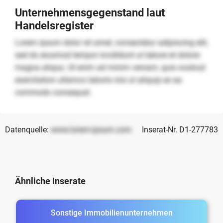
Unternehmensgegenstand laut
Handelsregister
Lorem ipsum dolor sit amet, consectetur adipiscing elit,
sed do eiusmod tempor incididunt ut labore et dolore
magna aliqua. Ut enim ad minim veniam, quis nostrud
exercitation ullamco laboris nisi ut aliquip ex ea
commodo consequat.
Datenquelle:
www.lorem-ipsum.com
Inserat-Nr. D1-277783
Ähnliche Inserate
Sonstige Immobilienunternehmen