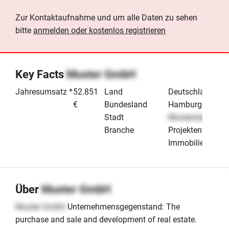
Zur Kontaktaufnahme und um alle Daten zu sehen
bitte
anmelden oder kostenlos registrieren
Key Facts
Muster GmbH
Jahresumsatz *
52.851
Land
Deutschland
€
Bundesland
Hamburg
Stadt
Musterstadt
Branche
Projektentwicklu
Immobilien
Über
Muster GmbH
Muster GmbH
Unternehmensgegenstand: The
purchase and sale and development of real estate.