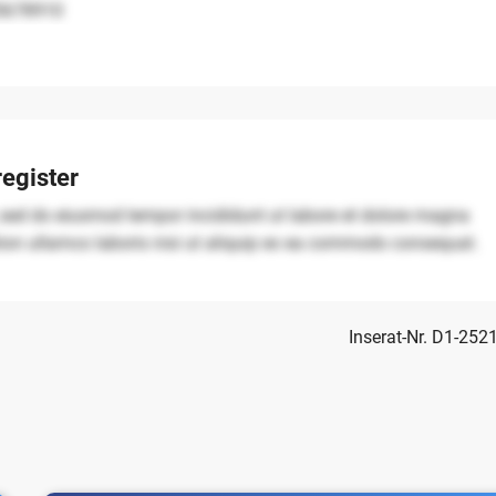
5678910
egister
, sed do eiusmod tempor incididunt ut labore et dolore magna
tion ullamco laboris nisi ut aliquip ex ea commodo consequat.
Inserat-Nr. D1-252