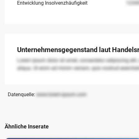
Entwicklung Insolvenzhäufigkeit
1234
Unternehmensgegenstand laut Handelsr
Lorem ipsum dolor sit amet, consectetur adipiscing elit
aliqua. Ut enim ad minim veniam, quis nostrud exercita
Datenquelle:
www.lorem-ipsum.com
Ähnliche Inserate