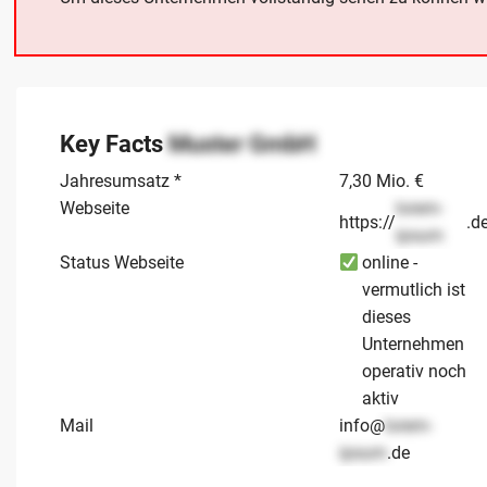
Key Facts
Muster GmbH
Jahresumsatz *
7,30 Mio. €
Webseite
lorem-
https://
.d
ipsum
Status Webseite
online -
vermutlich ist
dieses
Unternehmen
operativ noch
aktiv
Mail
info@
lorem-
ipsum
.de