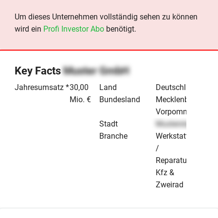
Um dieses Unternehmen vollständig sehen zu können
wird ein
Profi Investor Abo
benötigt.
Key Facts
Muster GmbH
Jahresumsatz *
30,00
Land
Deutschland
Mio. €
Bundesland
Mecklenburg-
Vorpommern
Stadt
Musterstadt
Branche
Werkstatt
/
Reparatur
Kfz &
Zweirad