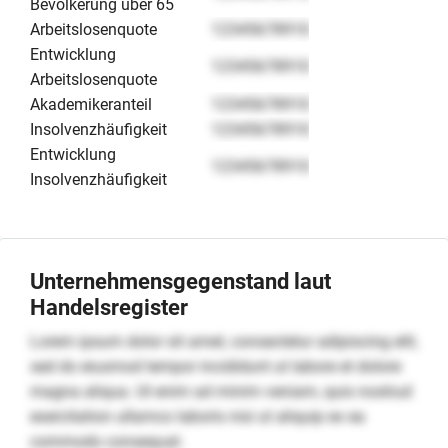
Bevölkerung über 65
Arbeitslosenquote
12345678910
Entwicklung
12345678910
Arbeitslosenquote
Akademikeranteil
12345678910
Insolvenzhäufigkeit
12345678910
Entwicklung
12345678910
Insolvenzhäufigkeit
Unternehmensgegenstand laut
Handelsregister
Lorem ipsum dolor sit amet, consectetur adipiscing elit,
sed do eiusmod tempor incididunt ut labore et dolore
magna aliqua. Ut enim ad minim veniam, quis nostrud
exercitation ullamco laboris nisi ut aliquip ex ea
commodo consequat.