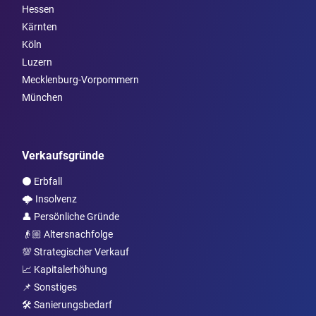
Hessen
Kärnten
Köln
Luzern
Mecklenburg-Vorpommern
München
Verkaufsgründe
⚫️ Erbfall
🌩️ Insolvenz
👤 Persönliche Gründe
👴🏼 Altersnachfolge
💯 Strategischer Verkauf
📈 Kapitalerhöhung
📌 Sonstiges
🛠️ Sanierungsbedarf