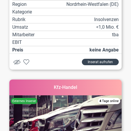
Region
Nordrhein-Westfalen (DE)
Kategorie
Rubrik
Insolvenzen
Umsatz
<1,0 Mio. €
Mitarbeiter
tba
EBIT
Preis
keine Angabe
Inserat aufrufen
Kfz-Handel
4
Tage online