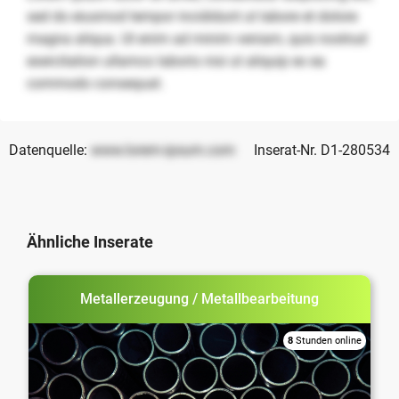
sed do eiusmod tempor incididunt ut labore et dolore
magna aliqua. Ut enim ad minim veniam, quis nostrud
exercitation ullamco laboris nisi ut aliquip ex ea
commodo consequat.
Datenquelle:
www.lorem-ipsum.com
Inserat-Nr. D1-280534
Ähnliche Inserate
Metallerzeugung / Metallbearbeitung
8
Stunden online