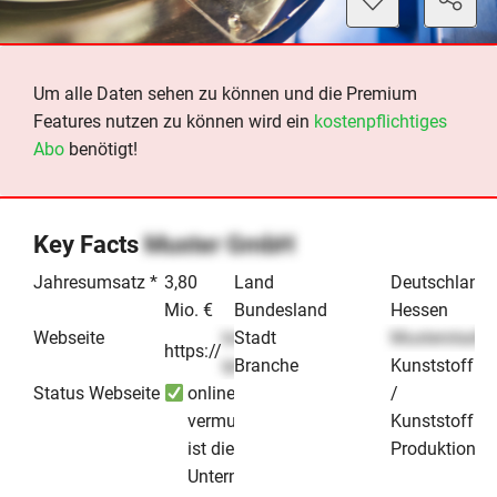
Um alle Daten sehen zu können und die Premium
Features nutzen zu können wird ein
kostenpflichtiges
Abo
benötigt!
Key Facts
Muster GmbH
Jahresumsatz *
3,80
Land
Deutschland
Mio. €
Bundesland
Hessen
Webseite
lorem-
Stadt
Musterstadt
https://
.de
ipsum
Branche
Kunststoffpr
Status Webseite
online -
/
vermutlich
Kunststoffbe
ist dieses
Produktion & 
Unternehmen