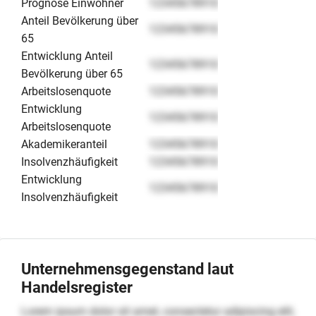
Prognose Einwohner
12345678910
Anteil Bevölkerung über
12345678910
65
Entwicklung Anteil
12345678910
Bevölkerung über 65
Arbeitslosenquote
12345678910
Entwicklung
12345678910
Arbeitslosenquote
Akademikeranteil
12345678910
Insolvenzhäufigkeit
12345678910
Entwicklung
12345678910
Insolvenzhäufigkeit
Unternehmensgegenstand laut
Handelsregister
Lorem ipsum dolor sit amet, consectetur adipiscing elit,