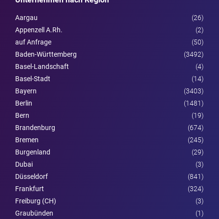
Aargau
(26)
Appenzell A.Rh.
(2)
auf Anfrage
(50)
Baden-Württemberg
(3492)
Basel-Landschaft
(4)
Basel-Stadt
(14)
Bayern
(3403)
Berlin
(1481)
Bern
(19)
Brandenburg
(674)
Bremen
(245)
Burgen­land
(29)
Dubai
(3)
Düsseldorf
(841)
Frankfurt
(324)
Freiburg (CH)
(3)
Graubünden
(1)