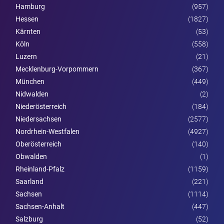
Hamburg
(957)
Hessen
(1827)
Kärnten
(53)
Köln
(558)
Luzern
(21)
Mecklenburg-Vorpommern
(367)
München
(449)
Nidwalden
(2)
Nieder­österreich
(184)
Niedersachsen
(2577)
Nordrhein-Westfalen
(4927)
Ober­österreich
(140)
Obwalden
(1)
Rheinland-Pfalz
(1159)
Saarland
(221)
Sachsen
(1114)
Sachsen-Anhalt
(447)
Salzburg
(52)