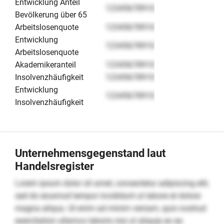
Entwicklung Anteil
12345678910
Bevölkerung über 65
Arbeitslosenquote
12345678910
Entwicklung
12345678910
Arbeitslosenquote
Akademikeranteil
12345678910
Insolvenzhäufigkeit
12345678910
Entwicklung
12345678910
Insolvenzhäufigkeit
Unternehmensgegenstand laut
Handelsregister
Lorem ipsum dolor sit amet, consectetur adipiscing elit,
sed do eiusmod tempor incididunt ut labore et dolore
magna aliqua. Ut enim ad minim veniam, quis nostrud
exercitation ullamco laboris nisi ut aliquip ex ea