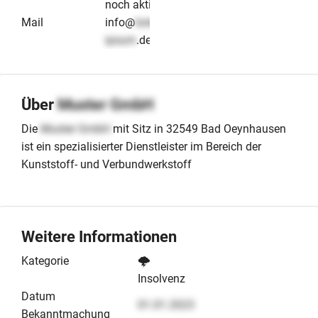
noch aktiv
Mail
info@
lorem-
ipsum
.de
Über
Muster GmbH
Die
Muster GmbH
mit Sitz in 32549 Bad Oeynhausen
ist ein spezialisierter Dienstleister im Bereich der
Kunststoff- und Verbundwerkstoff
Weitere Informationen
Kategorie
🌩️
Insolvenz
Datum
01.01.2023
Bekanntmachung