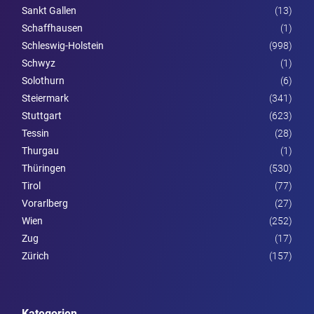
Sankt Gallen
(13)
Schaffhausen
(1)
Schleswig-Holstein
(998)
Schwyz
(1)
Solothurn
(6)
Steier­mark
(341)
Stuttgart
(623)
Tessin
(28)
Thurgau
(1)
Thüringen
(530)
Tirol
(77)
Vorarl­berg
(27)
Wien
(252)
Zug
(17)
Zürich
(157)
Kategorien