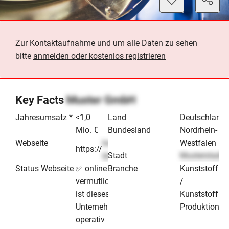
Zur Kontaktaufnahme und um alle Daten zu sehen
bitte
anmelden oder kostenlos registrieren
Key Facts
Muster GmbH
Jahresumsatz *
<1,0
Land
Deutschland
Mio. €
Bundesland
Nordrhein-
Webseite
lorem-
Westfalen
https://
.de
ipsum
Stadt
Musterstadt
Status Webseite
✅ online -
Branche
Kunststoffpr
vermutlich
/
ist dieses
Kunststoffbe
Unternehmen
Produktion & 
operativ