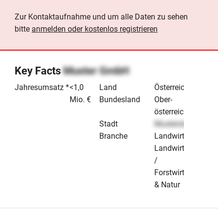
Zur Kontaktaufnahme und um alle Daten zu sehen
bitte
anmelden oder kostenlos registrieren
Key Facts
Muster GmbH
Jahresumsatz *
<1,0
Land
Österreich
Mio. €
Bundesland
Ober­
österreich
Stadt
Musterstadt
Branche
Landwirtschaft
Landwirtschaft
/
Forstwirtschaft
& Natur