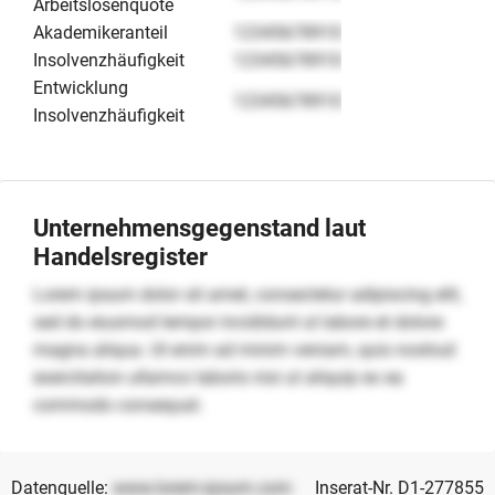
Arbeitslosenquote
Akademikeranteil
12345678910
Insolvenzhäufigkeit
12345678910
Entwicklung
12345678910
Insolvenzhäufigkeit
Unternehmensgegenstand laut
Handelsregister
Lorem ipsum dolor sit amet, consectetur adipiscing elit,
sed do eiusmod tempor incididunt ut labore et dolore
magna aliqua. Ut enim ad minim veniam, quis nostrud
exercitation ullamco laboris nisi ut aliquip ex ea
commodo consequat.
Datenquelle:
www.lorem-ipsum.com
Inserat-Nr. D1-277855