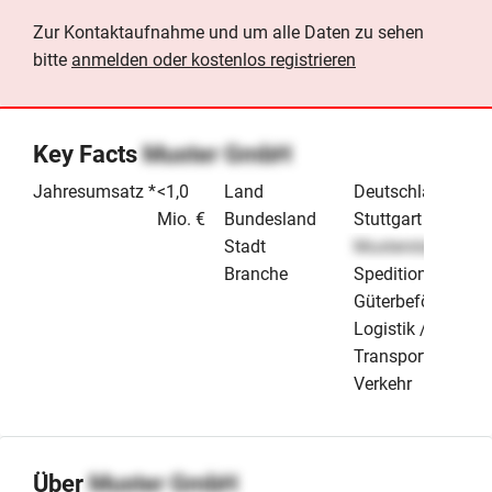
Zur Kontaktaufnahme und um alle Daten zu sehen
bitte
anmelden oder kostenlos registrieren
Key Facts
Muster GmbH
Jahresumsatz *
<1,0
Land
Deutschland
Mio. €
Bundesland
Stuttgart
Stadt
Musterstadt
Branche
Speditionen /
Güterbeförderung
Logistik /
Transport &
Verkehr
Über
Muster GmbH