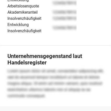
12345678910
Arbeitslosenquote
Akademikeranteil
12345678910
Insolvenzhäufigkeit
12345678910
Entwicklung
12345678910
Insolvenzhäufigkeit
Unternehmensgegenstand laut
Handelsregister
Lorem ipsum dolor sit amet, consectetur adipiscing elit,
sed do eiusmod tempor incididunt ut labore et dolore
magna aliqua. Ut enim ad minim veniam, quis nostrud
exercitation ullamco laboris nisi ut aliquip ex ea
commodo consequat.