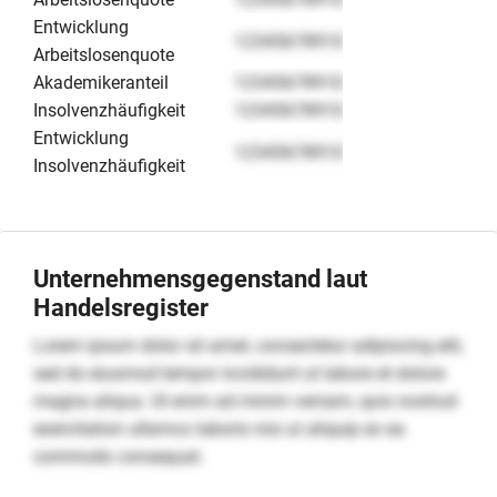
Entwicklung
12345678910
Arbeitslosenquote
Akademikeranteil
12345678910
Insolvenzhäufigkeit
12345678910
Entwicklung
12345678910
Insolvenzhäufigkeit
Unternehmensgegenstand laut
Handelsregister
Lorem ipsum dolor sit amet, consectetur adipiscing elit,
sed do eiusmod tempor incididunt ut labore et dolore
magna aliqua. Ut enim ad minim veniam, quis nostrud
exercitation ullamco laboris nisi ut aliquip ex ea
commodo consequat.