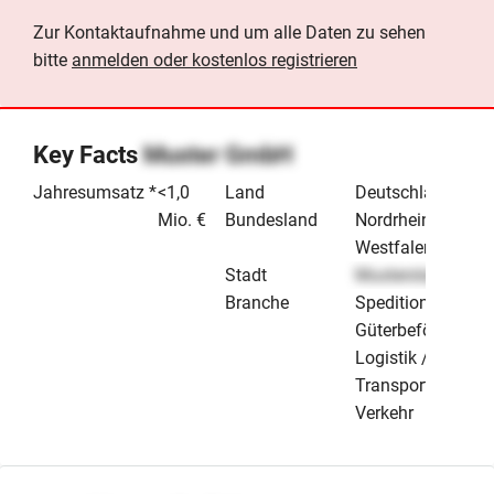
Zur Kontaktaufnahme und um alle Daten zu sehen
bitte
anmelden oder kostenlos registrieren
Key Facts
Muster GmbH
Jahresumsatz *
<1,0
Land
Deutschland
Mio. €
Bundesland
Nordrhein-
Westfalen
Stadt
Musterstadt
Branche
Speditionen /
Güterbeförderung
Logistik /
Transport &
Verkehr