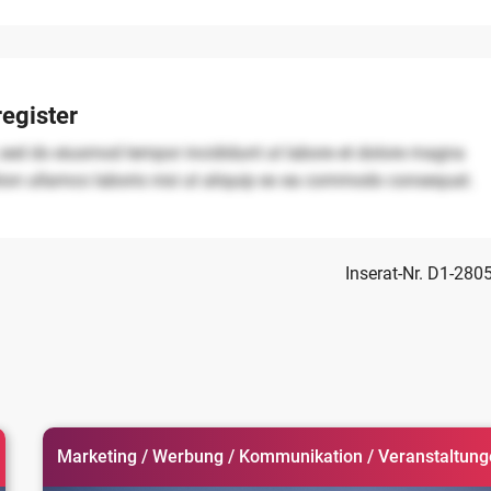
egister
, sed do eiusmod tempor incididunt ut labore et dolore magna
tion ullamco laboris nisi ut aliquip ex ea commodo consequat.
Inserat-Nr. D1-280
Marketing / Werbung / Kommunikation / Veranstaltun