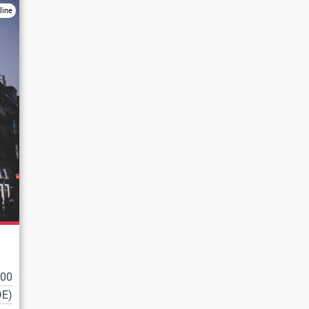
line
100
DE)