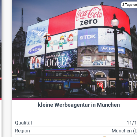
2
Tage on
kleine Werbeagentur in München
Qualität
11/
Region
München (