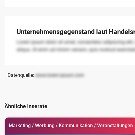
Unternehmensgegenstand laut Handelsr
Lorem ipsum dolor sit amet, consectetur adipiscing elit
aliqua. Ut enim ad minim veniam, quis nostrud exercita
Datenquelle:
www.lorem-ipsum.com
Ähnliche Inserate
Marketing / Werbung / Kommunikation / Veranstaltungen