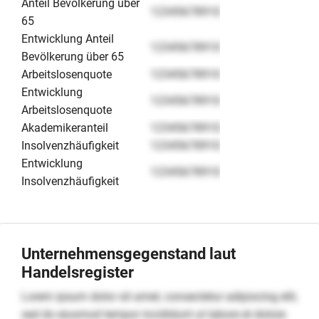
Anteil Bevölkerung über
12345678910
65
Entwicklung Anteil
12345678910
Bevölkerung über 65
Arbeitslosenquote
12345678910
Entwicklung
12345678910
Arbeitslosenquote
Akademikeranteil
12345678910
Insolvenzhäufigkeit
12345678910
Entwicklung
12345678910
Insolvenzhäufigkeit
Unternehmensgegenstand laut
Handelsregister
Lorem ipsum dolor sit amet, consectetur adipiscing elit,
sed do eiusmod tempor incididunt ut labore et dolore