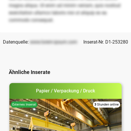
magna aliqua. Ut enim ad minim veniam, quis nostrud
exercitation ullamco laboris nisi ut aliquip ex ea
commodo consequat.
Datenquelle:
www.lorem-ipsum.com
Inserat-Nr. D1-253280
Ähnliche Inserate
Papier / Verpackung / Druck
3
Stunden online