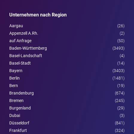
Unternehmen nach Region
Aargau
(26)
Appenzell A.Rh.
(2)
auf Anfrage
(50)
Baden-Württemberg
(3493)
Basel-Landschaft
(4)
Basel-Stadt
(14)
Bayern
(3403)
Berlin
(1481)
Bern
(19)
Brandenburg
(674)
Bremen
(245)
Burgen­land
(29)
Dubai
(3)
Düsseldorf
(841)
Frankfurt
(324)