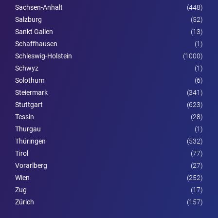
Sachsen-Anhalt
(448)
Salzburg
(52)
Sankt Gallen
(13)
Schaffhausen
(1)
Schleswig-Holstein
(1000)
Schwyz
(1)
Solothurn
(6)
Steier­mark
(341)
Stuttgart
(623)
Tessin
(28)
Thurgau
(1)
Thüringen
(532)
Tirol
(77)
Vorarl­berg
(27)
Wien
(252)
Zug
(17)
Zürich
(157)