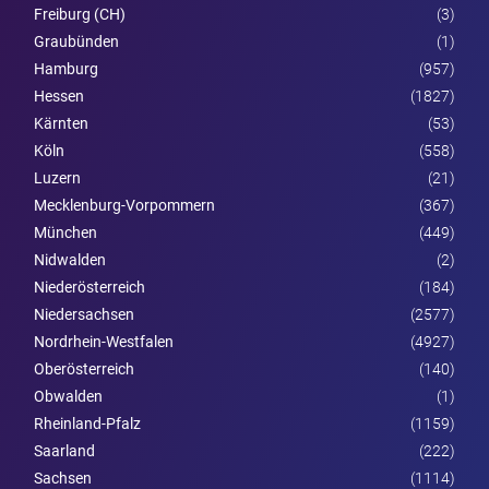
Freiburg (CH)
(3)
Graubünden
(1)
Hamburg
(957)
Hessen
(1827)
Kärnten
(53)
Köln
(558)
Luzern
(21)
Mecklenburg-Vorpommern
(367)
München
(449)
Nidwalden
(2)
Nieder­österreich
(184)
Niedersachsen
(2577)
Nordrhein-Westfalen
(4927)
Ober­österreich
(140)
Obwalden
(1)
Rheinland-Pfalz
(1159)
Saarland
(222)
Sachsen
(1114)