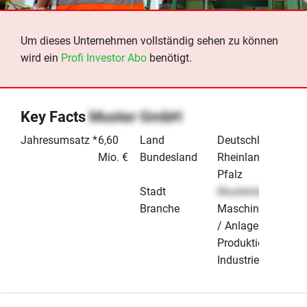
Um dieses Unternehmen vollständig sehen zu können
wird ein
Profi Investor Abo
benötigt.
Key Facts
Muster GmbH
Jahresumsatz *
6,60
Land
Deutschland
Mio. €
Bundesland
Rheinland-
Pfalz
Stadt
Musterstadt
Branche
Maschinenbau
/ Anlagenbau
Produktion &
Industrie