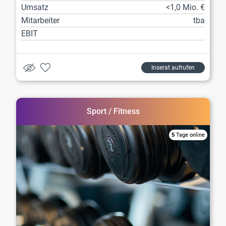
Umsatz
<1,0 Mio. €
Mitarbeiter
tba
EBIT
Inserat aufrufen
Sport / Fitness
5
Tage online