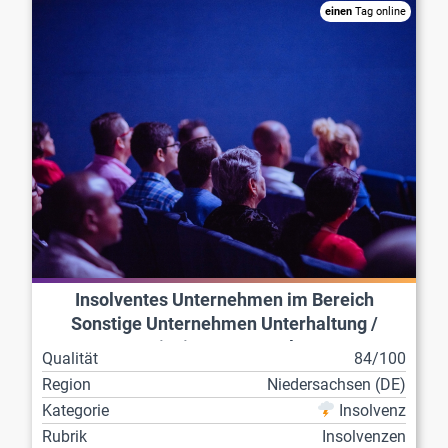
einen
Tag online
Insolventes Unternehmen im Bereich
Sonstige Unternehmen Unterhaltung /
Freizeit / Sport / Kultur
Qualität
84/100
Region
Niedersachsen (DE)
Kategorie
Insolvenz
Rubrik
Insolvenzen