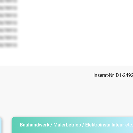
5678910
5678910
5678910
5678910
5678910
5678910
5678910
Inserat-Nr. D1-249
Bauhandwerk / Malerbetrieb / Elektroinstallateur etc