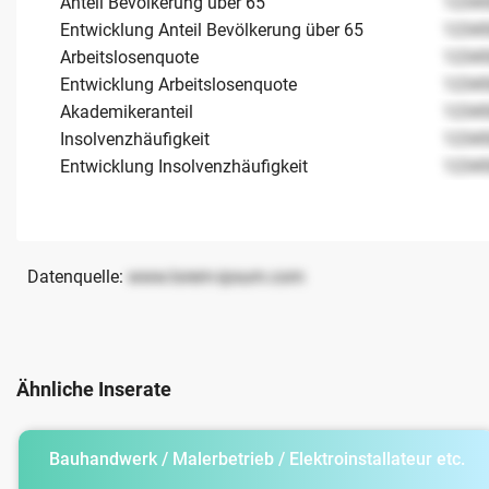
Anteil Bevölkerung über 65
1234
Entwicklung Anteil Bevölkerung über 65
1234
Arbeitslosenquote
1234
Entwicklung Arbeitslosenquote
1234
Akademikeranteil
1234
Insolvenzhäufigkeit
1234
Entwicklung Insolvenzhäufigkeit
1234
Datenquelle:
www.lorem-ipsum.com
Ähnliche Inserate
Bauhandwerk / Malerbetrieb / Elektroinstallateur etc.