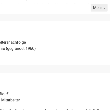
stamm und eine gesicherte Projektpipeline. Die regelmäßige,
Mehr
 fachliche Expertise. Der Betrieb beschäftigt bis zu 10
eiten ansässig. Die Immobilie befindet sich im Eigentum der
onen angemietet werden. Diese Nachfolgeregelung bietet eine
esundes Unternehmen mit exzellenter Reputation übernehmen
Altersnachfolge
hre (gegründet 1960)
io. €
 Mitarbeiter