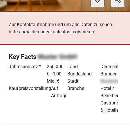
Zur Kontaktaufnahme und um alle Daten zu sehen
bitte
anmelden oder kostenlos registrieren
Key Facts
Muster GmbH
Jahresumsatz *
250.000
Land
Deutschland
€ - 1,00
Bundesland
Brandenburg
Mio. €
Stadt
Musterstadt
Kaufpreisvorstellung
Auf
Branche
Hotel /
Anfrage
Beherbergung
Gastronomie
& Hotellerie