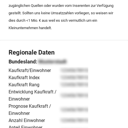
Gastronomie und eigener Produktion stellt eine
zugänglichen Quellen oder wurden vom Inserenten zur Verfügung
vielseitige Ertragsstruktur in einer touristisch geprägten
gestellt. Sollten uns keine Umsatzzahlen vorliegen, so weisen wir
Region dar.
dies durch <1 Mio. € aus weil es sich vermutlich um ein
Kleinunternehmen handelt.
Regionale Daten
Bundesland:
Musterstadt
Kaufkraft/Einwohner
12345678910
Kaufkraft Index
12345678910
Kaufkraft Rang
12345678910
Entwicklung Kaufkraft /
12345678910
Einwohner
Prognose Kaufkraft /
12345678910
Einwohner
Anzahl Einwohner
12345678910
Anteil Einwohner