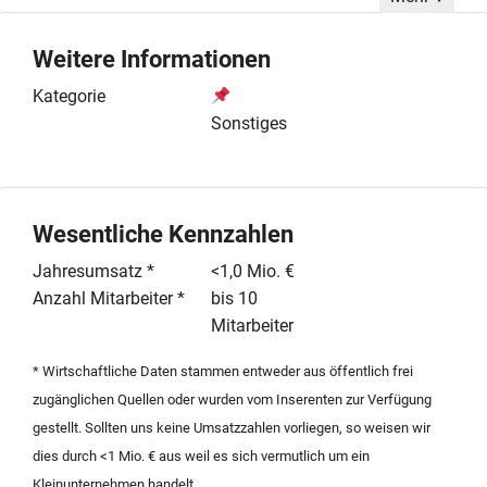
werden vorzugsweise etablierte Unternehmen mit einer
Größe von bis zu zehn Mitarbeitern, die über
Weitere Informationen
bestehende Strukturen und Zertifizierungen verfügen.
Der Kaufinteressent verfügt über langjährige operative
Kategorie
Erfahrung in der Branche und beabsichtigt, die
Sonstiges
Einrichtung mit einem fundierten eigenen Konzept
weiterzuführen oder durch frisches Kapital und
innovative Ansätze strategisch zu erweitern. Das
Angebot richtet sich an Inhaber, die eine professionelle
Wesentliche Kennzahlen
Übergabe an einen fachkundigen Nachfolger
Jahresumsatz *
<1,0 Mio. €
anstreben, der sowohl Branchenkenntnis als auch
Anzahl Mitarbeiter *
bis 10
unternehmerisches Engagement einbringt. Eine
Mitarbeiter
Beteiligung an einer bestehenden Schule ist als
Alternative zur vollständigen Übernahme ebenfalls
* Wirtschaftliche Daten stammen entweder aus öffentlich frei
denkbar, sofern die Rahmenbedingungen eine aktive
zugänglichen Quellen oder wurden vom Inserenten zur Verfügung
Mitgestaltung ermöglichen. Diskretion und eine
gestellt. Sollten uns keine Umsatzzahlen vorliegen, so weisen wir
sachliche Prüfungsphase werden im Rahmen des
dies durch <1 Mio. € aus weil es sich vermutlich um ein
Akquisitionsprozesses zugesichert.
Kleinunternehmen handelt.