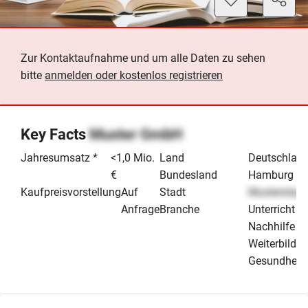
Zur Kontaktaufnahme und um alle Daten zu sehen
bitte
anmelden oder kostenlos registrieren
Key Facts
Muster GmbH
Jahresumsatz *
<1,0 Mio.
Land
Deutschlan
€
Bundesland
Hamburg
Kaufpreisvorstellung
Auf
Stadt
Musterstadt
Anfrage
Branche
Unterricht /
Nachhilfe /
Weiterbildu
Gesundheit