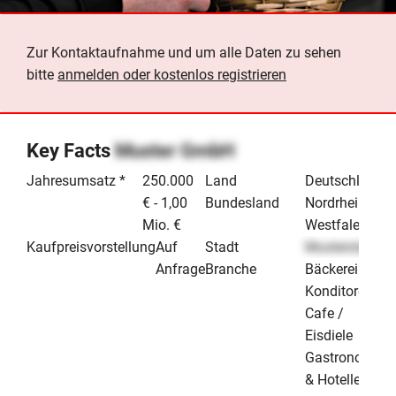
Zur Kontaktaufnahme und um alle Daten zu sehen
bitte
anmelden oder kostenlos registrieren
Key Facts
Muster GmbH
Jahresumsatz *
250.000
Land
Deutschland
€ - 1,00
Bundesland
Nordrhein-
Mio. €
Westfalen
Kaufpreisvorstellung
Auf
Stadt
Musterstadt
Anfrage
Branche
Bäckerei /
Konditorei /
Cafe /
Eisdiele
Gastronomie
& Hotellerie