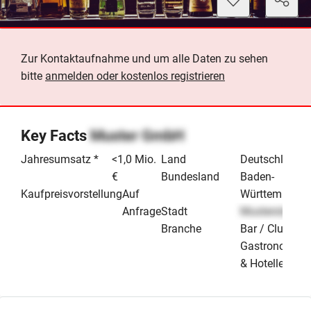
Zur Kontaktaufnahme und um alle Daten zu sehen
bitte
anmelden oder kostenlos registrieren
Key Facts
Muster GmbH
Jahresumsatz *
<1,0 Mio.
Land
Deutschland
€
Bundesland
Baden-
Kaufpreisvorstellung
Auf
Württemberg
Anfrage
Stadt
Musterstadt
Branche
Bar / Club
Gastronomie
& Hotellerie