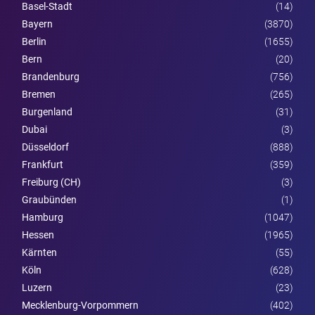
Basel-Stadt
(14)
Bayern
(3870)
Berlin
(1655)
Bern
(20)
Brandenburg
(756)
Bremen
(265)
Burgen­land
(31)
Dubai
(3)
Düsseldorf
(888)
Frankfurt
(359)
Freiburg (CH)
(3)
Graubünden
(1)
Hamburg
(1047)
Hessen
(1965)
Kärnten
(55)
Köln
(628)
Luzern
(23)
Mecklenburg-Vorpommern
(402)