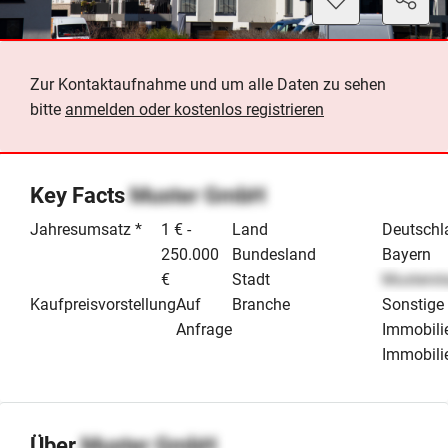
Zur Kontaktaufnahme und um alle Daten zu sehen
bitte
anmelden oder kostenlos registrieren
Key Facts
Muster GmbH
Jahresumsatz *
1 € -
Land
Deutschl
250.000
Bundesland
Bayern
€
Stadt
Musterst
Kaufpreisvorstellung
Auf
Branche
Sonstige
Anfrage
Immobili
Immobili
Über
Muster GmbH