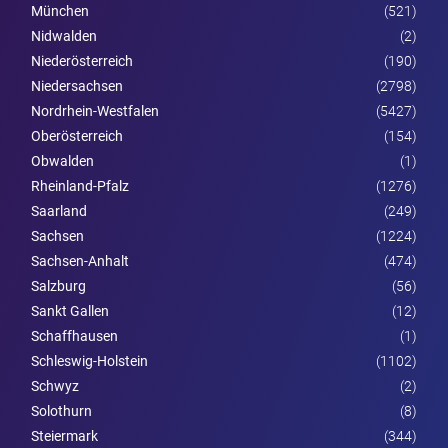
München
(521)
Nidwalden
(2)
Nieder­österreich
(190)
Niedersachsen
(2798)
Nordrhein-Westfalen
(5427)
Ober­österreich
(154)
Obwalden
(1)
Rheinland-Pfalz
(1276)
Saarland
(249)
Sachsen
(1224)
Sachsen-Anhalt
(474)
Salzburg
(56)
Sankt Gallen
(12)
Schaffhausen
(1)
Schleswig-Holstein
(1102)
Schwyz
(2)
Solothurn
(8)
Steier­mark
(344)