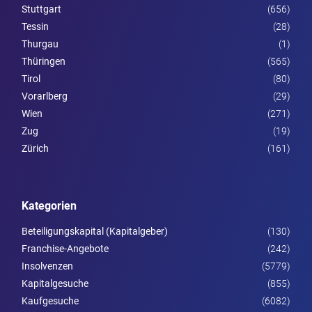
Stuttgart
(656)
Tessin
(28)
Thurgau
(1)
Thüringen
(565)
Tirol
(80)
Vorarl­berg
(29)
Wien
(271)
Zug
(19)
Zürich
(161)
Kategorien
Beteiligungskapital (Kapitalgeber)
(130)
Franchise-Angebote
(242)
Insolvenzen
(5779)
Kapitalgesuche
(855)
Kaufgesuche
(6082)