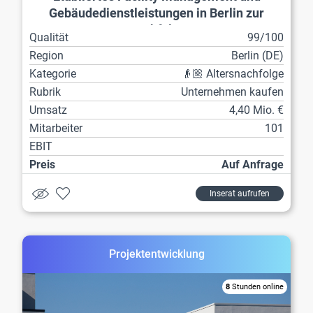
Gebäudedienstleistungen in Berlin zur
Nachfolge
Qualität
99/100
Region
Berlin (DE)
Kategorie
👴🏼 Altersnachfolge
Rubrik
Unternehmen kaufen
Umsatz
4,40 Mio. €
Mitarbeiter
101
EBIT
Preis
Auf Anfrage
Inserat aufrufen
Projektentwicklung
8
Stunden online