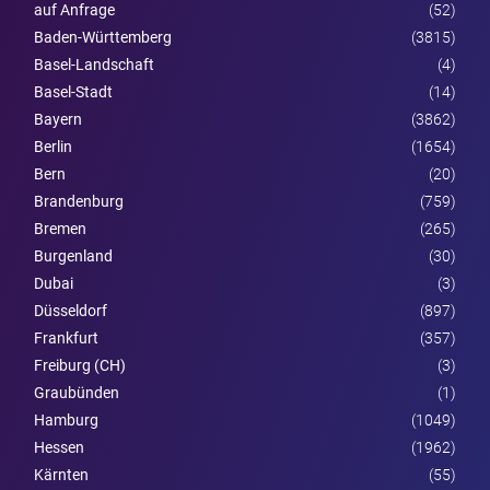
auf Anfrage
(52)
Baden-Württemberg
(3815)
Basel-Landschaft
(4)
Basel-Stadt
(14)
Bayern
(3862)
Berlin
(1654)
Bern
(20)
Brandenburg
(759)
Bremen
(265)
Burgen­land
(30)
Dubai
(3)
Düsseldorf
(897)
Frankfurt
(357)
Freiburg (CH)
(3)
Graubünden
(1)
Hamburg
(1049)
Hessen
(1962)
Kärnten
(55)