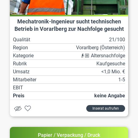
Mechatronik-Ingenieur sucht technischen
Betrieb in Vorarlberg zur Nachfolge gesucht
Qualität
21/100
Region
Vorarl­berg (Österreich)
Kategorie
👴🏼 Altersnachfolge
Rubrik
Kaufgesuche
Umsatz
<1,0 Mio. €
Mitarbeiter
1-5
EBIT
Preis
keine Angabe
Inserat aufrufen
Papier / Verpackung / Druck