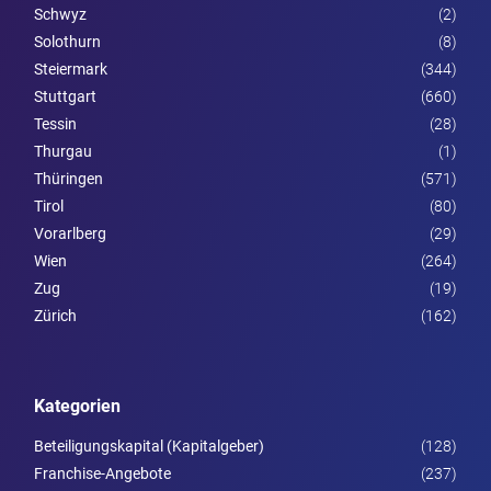
Schwyz
(2)
Solothurn
(8)
Steier­mark
(344)
Stuttgart
(660)
Tessin
(28)
Thurgau
(1)
Thüringen
(571)
Tirol
(80)
Vorarl­berg
(29)
Wien
(264)
Zug
(19)
Zürich
(162)
Kategorien
Beteiligungskapital (Kapitalgeber)
(128)
Franchise-Angebote
(237)