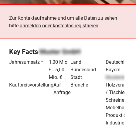
Zur Kontaktaufnahme und um alle Daten zu sehen
bitte
anmelden oder kostenlos registrieren
Key Facts
Muster GmbH
Jahresumsatz *
1,00 Mio.
Land
Deutschland
€ - 5,00
Bundesland
Bayern
Mio. €
Stadt
Musterstadt
Kaufpreisvorstellung
Auf
Branche
Holzverarbeit
Anfrage
/ Tischlerei /
Schreinerei /
Möbelbau
Produktion &
Industrie