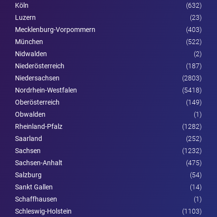
Köln
(632)
Luzern
(23)
Mecklenburg-Vorpommern
(403)
München
(522)
Nidwalden
(2)
Nieder­österreich
(187)
Niedersachsen
(2803)
Nordrhein-Westfalen
(5418)
Ober­österreich
(149)
Obwalden
(1)
Rheinland-Pfalz
(1282)
Saarland
(252)
Sachsen
(1232)
Sachsen-Anhalt
(475)
Salzburg
(54)
Sankt Gallen
(14)
Schaffhausen
(1)
Schleswig-Holstein
(1103)