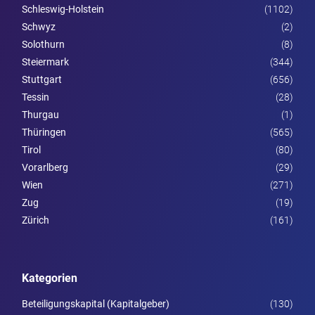
Schleswig-Holstein
(1102)
Schwyz
(2)
Solothurn
(8)
Steier­mark
(344)
Stuttgart
(656)
Tessin
(28)
Thurgau
(1)
Thüringen
(565)
Tirol
(80)
Vorarl­berg
(29)
Wien
(271)
Zug
(19)
Zürich
(161)
Kategorien
Beteiligungskapital (Kapitalgeber)
(130)