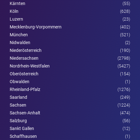
Kärnten
(55)
Köln
(628)
Luzern
(23)
Mecklenburg-Vorpommern
(402)
München
(521)
Nidwalden
(2)
Nieder­österreich
(190)
Niedersachsen
(2798)
Nordrhein-Westfalen
(5427)
Ober­österreich
(154)
Obwalden
(1)
Rheinland-Pfalz
(1276)
Saarland
(249)
Sachsen
(1224)
Sachsen-Anhalt
(474)
Salzburg
(56)
Sankt Gallen
(12)
Schaffhausen
(1)