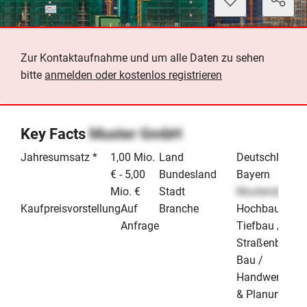
Zur Kontaktaufnahme und um alle Daten zu sehen
bitte
anmelden oder kostenlos registrieren
Key Facts
Muster GmbH
Jahresumsatz *
1,00 Mio.
Land
Deutschland
€ - 5,00
Bundesland
Bayern
Mio. €
Stadt
Musterstadt
Kaufpreisvorstellung
Auf
Branche
Hochbau /
Anfrage
Tiefbau /
Straßenbau
Bau /
Handwerk
& Planung