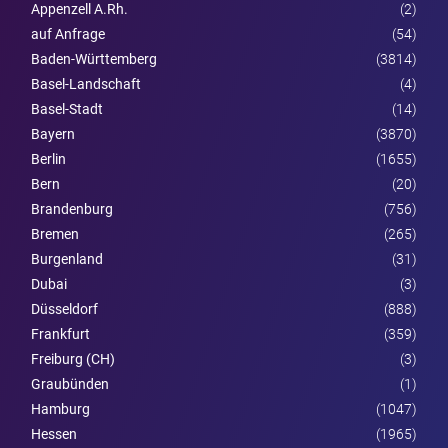
Appenzell A.Rh.
(2)
auf Anfrage
(54)
Baden-Württemberg
(3814)
Basel-Landschaft
(4)
Basel-Stadt
(14)
Bayern
(3870)
Berlin
(1655)
Bern
(20)
Brandenburg
(756)
Bremen
(265)
Burgen­land
(31)
Dubai
(3)
Düsseldorf
(888)
Frankfurt
(359)
Freiburg (CH)
(3)
Graubünden
(1)
Hamburg
(1047)
Hessen
(1965)