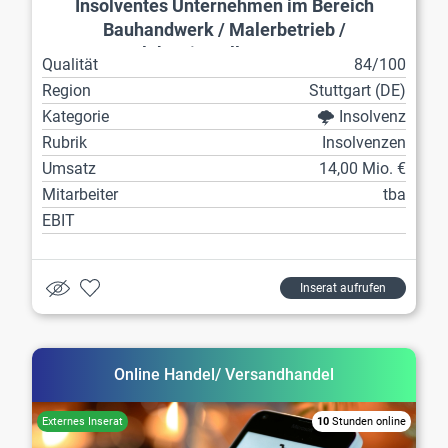
Insolventes Unternehmen im Bereich
Bauhandwerk / Malerbetrieb /
Elektroinstallateur etc.
Qualität
84/100
Region
Stuttgart (DE)
Kategorie
🌩️ Insolvenz
Rubrik
Insolvenzen
Umsatz
14,00 Mio. €
Mitarbeiter
tba
EBIT
Inserat aufrufen
Online Handel/ Versandhandel
10
Stunden online