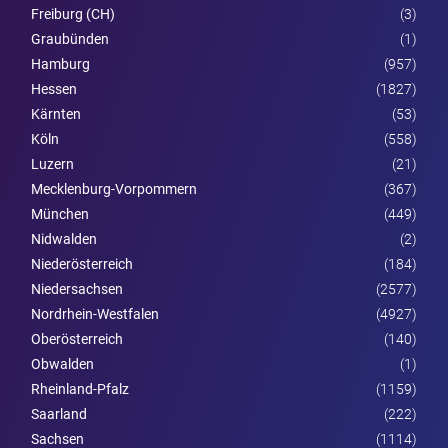
Freiburg (CH)
(3)
Graubünden
(1)
Hamburg
(957)
Hessen
(1827)
Kärnten
(53)
Köln
(558)
Luzern
(21)
Mecklenburg-Vorpommern
(367)
München
(449)
Nidwalden
(2)
Nieder­österreich
(184)
Niedersachsen
(2577)
Nordrhein-Westfalen
(4927)
Ober­österreich
(140)
Obwalden
(1)
Rheinland-Pfalz
(1159)
Saarland
(222)
Sachsen
(1114)