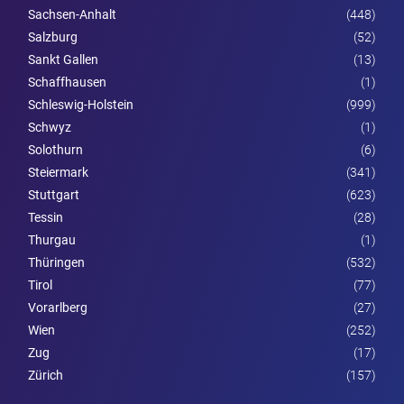
Sachsen-Anhalt
(448)
Salzburg
(52)
Sankt Gallen
(13)
Schaffhausen
(1)
Schleswig-Holstein
(999)
Schwyz
(1)
Solothurn
(6)
Steier­mark
(341)
Stuttgart
(623)
Tessin
(28)
Thurgau
(1)
Thüringen
(532)
Tirol
(77)
Vorarl­berg
(27)
Wien
(252)
Zug
(17)
Zürich
(157)