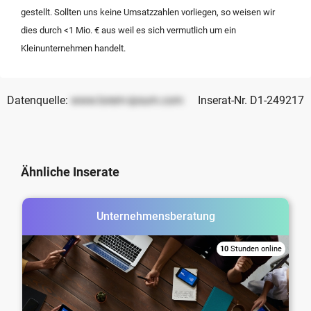
gestellt. Sollten uns keine Umsatzzahlen vorliegen, so weisen wir
Beteiligungsgesellschaften, die ein marktführendes
dies durch <1 Mio. € aus weil es sich vermutlich um ein
Unternehmen kaufen möchten, um ihre Marktposition
Kleinunternehmen handelt.
im skandinavischen Handwerk nachhaltig zu stärken.
Datenquelle:
www.lorem-ipsum.com
Inserat-Nr. D1-249217
Ähnliche Inserate
Unternehmensberatung
10
Stunden online