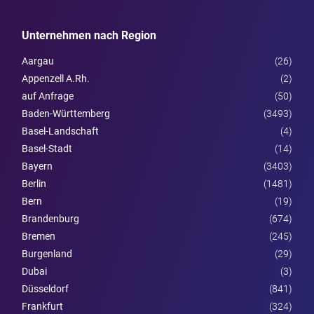
Unternehmen nach Region
Aargau
(26)
Appenzell A.Rh.
(2)
auf Anfrage
(50)
Baden-Württemberg
(3493)
Basel-Landschaft
(4)
Basel-Stadt
(14)
Bayern
(3403)
Berlin
(1481)
Bern
(19)
Brandenburg
(674)
Bremen
(245)
Burgen­land
(29)
Dubai
(3)
Düsseldorf
(841)
Frankfurt
(324)