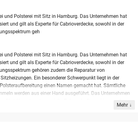
erei und Polsterei mit Sitz in Hamburg. Das Unternehmen hat
ert und gilt als Experte für Cabrioverdecke, sowohl in der
stungsspektrum geh
erei und Polsterei mit Sitz in Hamburg. Das Unternehmen hat
ert und gilt als Experte für Cabrioverdecke, sowohl in der
stungsspektrum gehören zudem die Reparatur von
itzheizungen. Ein besonderer Schwerpunkt liegt in der
e Polsteraufbereitung einen Namen gemacht hat. Sämtliche
immeln werden aus einer Hand ausgeführt. Das Unternehmen
erfügt über eine eingespielte Belegschaft von bis zu zehn
Mehr
e, ein florierendes Unternehmen mit gewachsenem
hmen. Der aktuelle Inhaber sichert eine qualifizierte
hrleisten. Dieses Angebot richtet sich an Interessenten, die
r vorhandenen Infrastruktur in der Metropolregion Hamburg