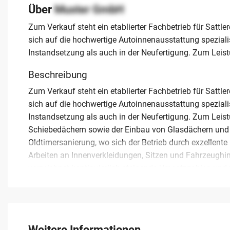
Über
Muster GmbH
Zum Verkauf steht ein etablierter Fachbetrieb für Sattl
sich auf die hochwertige Autoinnenausstattung spezialisi
Instandsetzung als auch in der Neufertigung. Zum Lei
Beschreibung
Zum Verkauf steht ein etablierter Fachbetrieb für Sattl
sich auf die hochwertige Autoinnenausstattung spezialisi
Instandsetzung als auch in der Neufertigung. Zum Lei
Schiebedächern sowie der Einbau von Glasdächern und S
Oldtimersanierung, wo sich der Betrieb durch exzellent
Arbeiten an Innenverkleidungen, Sitzen und Fahrzeugh
verzeichnet kontinuierlich steigende Umsatzzahlen und v
Mitarbeitern. Für einen Erwerber bietet sich die Chanc
Kundenstamm und optimierten Betriebsabläufen zu überne
Einarbeitung zu, um eine reibungslose Nachfolge zu gewä
ein profitables Unternehmen kaufen möchten, um von de
Weitere Informationen