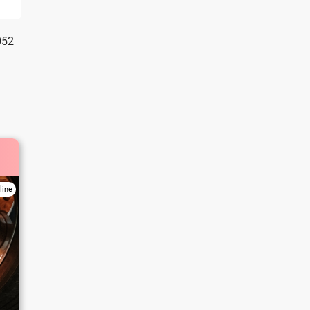
052
line