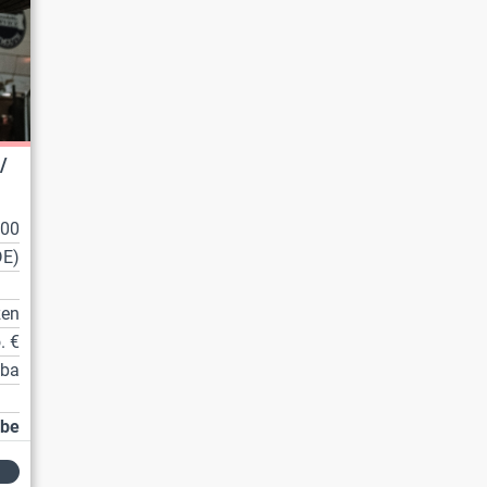
/
100
DE)
zen
. €
tba
abe