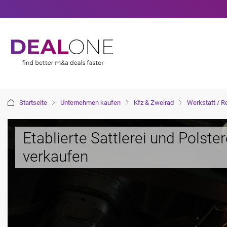
Startseite
Unternehmen kaufen
Kfz & Zweirad
Werkstatt / R
Etablierte Sattlerei und Polste
verkaufen