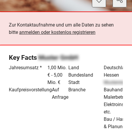
Zur Kontaktaufnahme und um alle Daten zu sehen
bitte
anmelden oder kostenlos registrieren
Key Facts
Muster GmbH
Jahresumsatz *
1,00 Mio.
Land
Deutschland
€ - 5,00
Bundesland
Hessen
Mio. €
Stadt
Musterstadt
Kaufpreisvorstellung
Auf
Branche
Bauhandwerk
Anfrage
Malerbetrieb 
Elektroinstall
etc.
Bau / Handw
& Planung