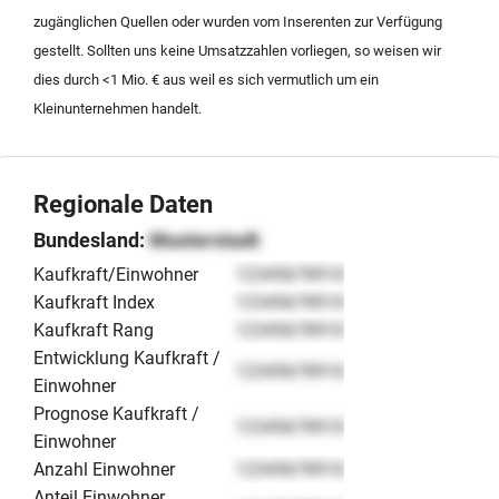
Unternehmensnachfolge in einer wirtschaftlich starken
zugänglichen Quellen oder wurden vom Inserenten zur Verfügung
Region. Die gut organisierte Struktur und der
gestellt. Sollten uns keine Umsatzzahlen vorliegen, so weisen wir
vorhandene Kundenstamm bilden eine hervorragende
dies durch <1 Mio. € aus weil es sich vermutlich um ein
Basis für die zukünftige Weiterführung des Betriebs.
Kleinunternehmen handelt.
Regionale Daten
Bundesland:
Musterstadt
Kaufkraft/Einwohner
12345678910
Kaufkraft Index
12345678910
Kaufkraft Rang
12345678910
Entwicklung Kaufkraft /
12345678910
Einwohner
Prognose Kaufkraft /
12345678910
Einwohner
Anzahl Einwohner
12345678910
Anteil Einwohner