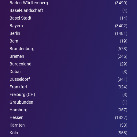
Baden-Württemberg
(3490)
Basel-Landschaft
(4)
Basel-Stadt
(14)
Bayern
(3402)
Berlin
(1481)
Bern
(19)
Brandenburg
(673)
Bremen
(245)
Burgen­land
(29)
Dubai
(3)
Düsseldorf
(841)
Frankfurt
(324)
Freiburg (CH)
(3)
Graubünden
(1)
Hamburg
(957)
Hessen
(1827)
Kärnten
(53)
Köln
(558)