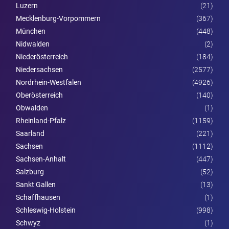
Luzern
(21)
Mecklenburg-Vorpommern
(367)
München
(448)
Nidwalden
(2)
Nieder­österreich
(184)
Niedersachsen
(2577)
Nordrhein-Westfalen
(4926)
Ober­österreich
(140)
Obwalden
(1)
Rheinland-Pfalz
(1159)
Saarland
(221)
Sachsen
(1112)
Sachsen-Anhalt
(447)
Salzburg
(52)
Sankt Gallen
(13)
Schaffhausen
(1)
Schleswig-Holstein
(998)
Schwyz
(1)