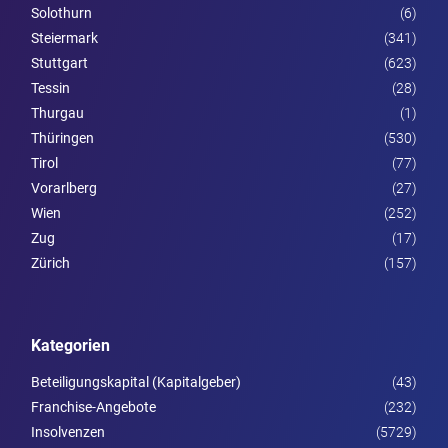
Solothurn
(6)
Steier­mark
(341)
Stuttgart
(623)
Tessin
(28)
Thurgau
(1)
Thüringen
(530)
Tirol
(77)
Vorarl­berg
(27)
Wien
(252)
Zug
(17)
Zürich
(157)
Kategorien
Beteiligungskapital (Kapitalgeber)
(43)
Franchise-Angebote
(232)
Insolvenzen
(5729)