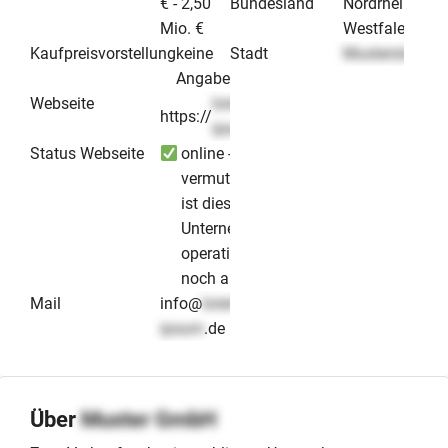
€ - 2,50
Bundesland
Nordrhein-
Mio. €
Westfalen
Kaufpreisvorstellung
keine
Stadt
Musterstadt
Angabe
Webseite
lorem-
https://
.de
ipsum
Status Webseite
online -
vermutlich
ist dieses
Unternehmen
operativ
noch aktiv
Mail
info@
lorem-
ipsum
.de
Über
Muster GmbH