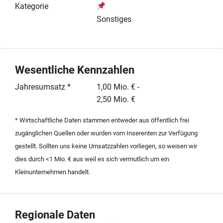
leistungsstarke und hochqualifizierte Team, welches
Kategorie
sich aus erfahrenen Elektromeistern und spezialisierten
Sonstiges
Fachkräften zusammensetzt. Durch die fachliche
Expertise und die gewachsenen Strukturen genießt der
Betrieb einen hervorragenden Ruf bei seinen
Auftraggebern. Die Nachfolgeregelung bietet einem
Wesentliche Kennzahlen
strategischen Investor oder einem qualifizierten
Jahresumsatz *
1,00 Mio. € -
Nachfolger die Möglichkeit, ein operativ gesundes
2,50 Mio. €
Unternehmen in einer attraktiven Wirtschaftsregion zu
übernehmen. Der Fokus liegt auf der Fortführung der
* Wirtschaftliche Daten stammen entweder aus öffentlich frei
hohen Servicequalität und der Nutzung der
zugänglichen Quellen oder wurden vom Inserenten zur Verfügung
bestehenden Marktpotenziale im Bereich der
gestellt. Sollten uns keine Umsatzzahlen vorliegen, so weisen wir
Elektrotechnik. Sämtliche Prozesse sind auf Effizienz
dies durch <1 Mio. € aus weil es sich vermutlich um ein
und fachliche Präzision ausgerichtet, was die
Kleinunternehmen handelt.
Zukunftsfähigkeit des Standorts nachhaltig sichert.
Regionale Daten