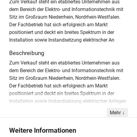
Zum Verkauf steht ein etabliertes Unternehmen aus
dem Bereich der Elektro- und Informationstechnik mit
Sitz im Großraum Niederrhein, Nordrhein-Westfalen.
Der Fachbetrieb hat sich erfolgreich am Markt
positioniert und deckt ein breites Spektrum in der
Installation sowie Instandsetzung elektrischer An
Beschreibung
Zum Verkauf steht ein etabliertes Unternehmen aus
dem Bereich der Elektro- und Informationstechnik mit
Sitz im Großraum Niederrhein, Nordrhein-Westfalen.
Der Fachbetrieb hat sich erfolgreich am Markt
positioniert und deckt ein breites Spektrum in der
Installation sowie Instandsetzung elektrischer Anlagen
ab. Mit einem Jahresumsatz zwischen 1,0 und 2,5
Mehr
Millionen Euro weist die Gesellschaft eine stabile
wirtschaftliche Basis auf. Ein wesentlicher
Weitere Informationen
Erfolgsfaktor des Unternehmens ist das