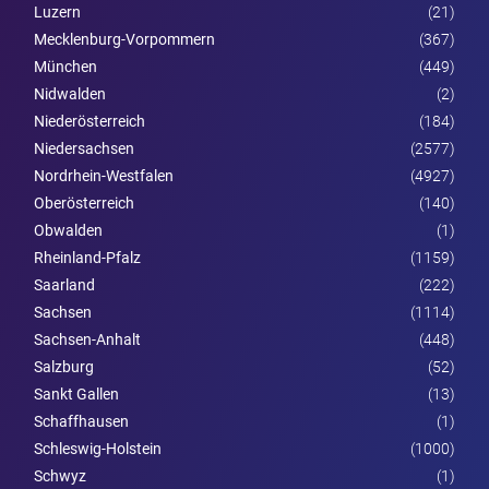
Luzern
(21)
Mecklenburg-Vorpommern
(367)
München
(449)
Nidwalden
(2)
Nieder­österreich
(184)
Niedersachsen
(2577)
Nordrhein-Westfalen
(4927)
Ober­österreich
(140)
Obwalden
(1)
Rheinland-Pfalz
(1159)
Saarland
(222)
Sachsen
(1114)
Sachsen-Anhalt
(448)
Salzburg
(52)
Sankt Gallen
(13)
Schaffhausen
(1)
Schleswig-Holstein
(1000)
Schwyz
(1)