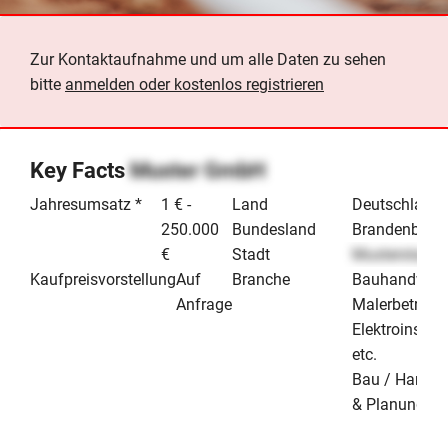
Zur Kontaktaufnahme und um alle Daten zu sehen
bitte
anmelden oder kostenlos registrieren
Key Facts
Muster GmbH
Jahresumsatz *
1 € -
Land
Deutschland
250.000
Bundesland
Brandenburg
€
Stadt
Musterstadt
Kaufpreisvorstellung
Auf
Branche
Bauhandwerk
Anfrage
Malerbetrieb 
Elektroinstall
etc.
Bau / Handw
& Planung