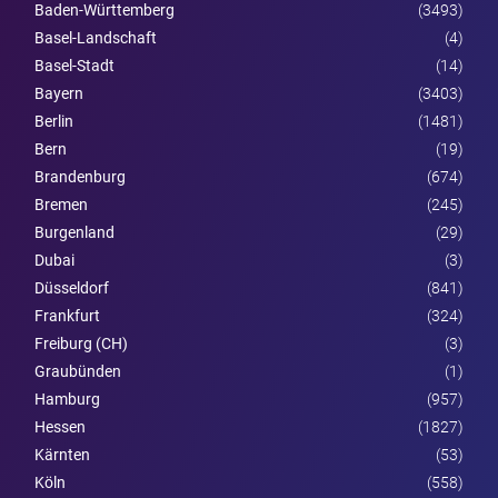
Baden-Württemberg
(3493)
Basel-Landschaft
(4)
Basel-Stadt
(14)
Bayern
(3403)
Berlin
(1481)
Bern
(19)
Brandenburg
(674)
Bremen
(245)
Burgen­land
(29)
Dubai
(3)
Düsseldorf
(841)
Frankfurt
(324)
Freiburg (CH)
(3)
Graubünden
(1)
Hamburg
(957)
Hessen
(1827)
Kärnten
(53)
Köln
(558)