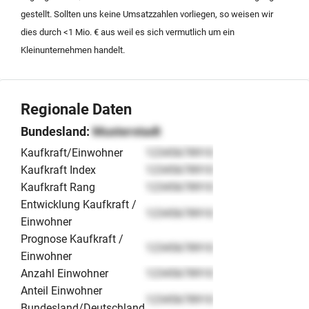
Übernahme kann sowohl als Gesamtnachfolge als
gestellt. Sollten uns keine Umsatzzahlen vorliegen, so weisen wir
auch durch den selektiven Kauf einzelner Mandate
dies durch <1 Mio. € aus weil es sich vermutlich um ein
erfolgen.
Kleinunternehmen handelt.
Regionale Daten
Bundesland:
Musterstadt
Kaufkraft/Einwohner
12345678910
Kaufkraft Index
12345678910
Kaufkraft Rang
12345678910
Entwicklung Kaufkraft /
12345678910
Einwohner
Prognose Kaufkraft /
12345678910
Einwohner
Anzahl Einwohner
12345678910
Anteil Einwohner
12345678910
Bundesland/Deutschland