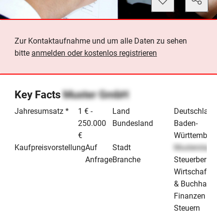
Zur Kontaktaufnahme und um alle Daten zu sehen
bitte
anmelden oder kostenlos registrieren
Key Facts
Muster GmbH
Jahresumsatz *
1 € -
Land
Deutschland
250.000
Bundesland
Baden-
€
Württember
Kaufpreisvorstellung
Auf
Stadt
Musterstadt
Anfrage
Branche
Steuerberatu
Wirtschafts
& Buchhaltu
Finanzen / 
Steuern