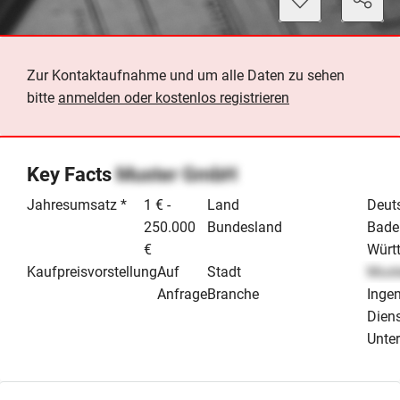
Zur Kontaktaufnahme und um alle Daten zu sehen
bitte
anmelden oder kostenlos registrieren
Key Facts
Muster GmbH
Jahresumsatz *
1 € -
Land
Deut
250.000
Bundesland
Bade
€
Würt
Kaufpreisvorstellung
Auf
Stadt
Must
Anfrage
Branche
Inge
Dien
Unte