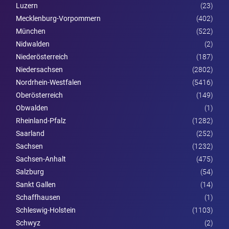
Luzern
(23)
Mecklenburg-Vorpommern
(402)
München
(522)
Nidwalden
(2)
Nieder­österreich
(187)
Niedersachsen
(2802)
Nordrhein-Westfalen
(5416)
Ober­österreich
(149)
Obwalden
(1)
Rheinland-Pfalz
(1282)
Saarland
(252)
Sachsen
(1232)
Sachsen-Anhalt
(475)
Salzburg
(54)
Sankt Gallen
(14)
Schaffhausen
(1)
Schleswig-Holstein
(1103)
Schwyz
(2)