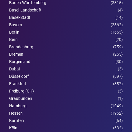
Baden-Württemberg
(3815)
Basel-Landschaft
(4)
Basel-Stadt
(14)
Bayern
(3862)
Berlin
(1653)
Bern
(20)
Brandenburg
(759)
Bremen
(265)
Burgen­land
(30)
Dubai
(3)
Düsseldorf
(897)
Frankfurt
(357)
Freiburg (CH)
(3)
Graubünden
(1)
Hamburg
(1049)
Hessen
(1962)
Kärnten
(54)
Köln
(632)