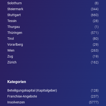
Solothurn
(8)
Steier­mark
(344)
Stuttgart
(660)
Tessin
(28)
Thurgau
(1)
Thüringen
(571)
Tirol
(80)
Vorarl­berg
(29)
Wien
(263)
Zug
(19)
Zürich
(162)
Kategorien
Beteiligungskapital (Kapitalgeber)
(128)
Franchise-Angebote
(237)
Insolvenzen
(5777)