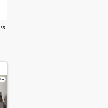
555
line