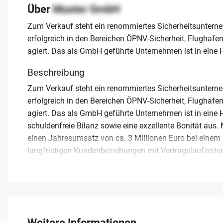
Über
Muster GmbH
Zum Verkauf steht ein renommiertes Sicherheitsunterne
erfolgreich in den Bereichen ÖPNV-Sicherheit, Flughaf
agiert. Das als GmbH geführte Unternehmen ist in eine 
Beschreibung
Zum Verkauf steht ein renommiertes Sicherheitsunterne
erfolgreich in den Bereichen ÖPNV-Sicherheit, Flughaf
agiert. Das als GmbH geführte Unternehmen ist in eine H
schuldenfreie Bilanz sowie eine exzellente Bonität aus. M
einen Jahresumsatz von ca. 3 Millionen Euro bei einem
langfristigen Kundenbeziehungen mit Vertragslaufzeiten 
Planungssicherheit bieten. Zum Angebot gehören zwei v
etablierte Online-Präsenzen inklusive Marketing-Support
Geschäftsentwicklung besteht erhebliches Potenzial für
strukturierte Übergabe und Einarbeitungszeit zur Verfü
Nachfolgeregelung als Gesamteinheit.
Weitere Informationen