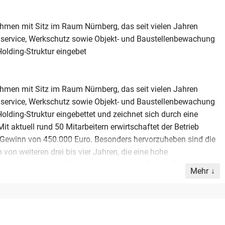
hmen mit Sitz im Raum Nürnberg, das seit vielen Jahren
enservice, Werkschutz sowie Objekt- und Baustellenbewachung
Holding-Struktur eingebet
hmen mit Sitz im Raum Nürnberg, das seit vielen Jahren
enservice, Werkschutz sowie Objekt- und Baustellenbewachung
olding-Struktur eingebettet und zeichnet sich durch eine
it aktuell rund 50 Mitarbeitern erwirtschaftet der Betrieb
 Gewinn von 450.000 Euro. Besonders hervorzuheben sind die
von weiteren drei bis vier Jahren, die eine hohe
oll ausgestattete Büros, drei hochwertige Firmen-Pkw sowie
Mehr
. Aufgrund der stabilen Auftragslage und der positiven
 eine bundesweite Expansion. Der Inhaber steht für eine
gung. Die Veräußerung erfolgt im Rahmen einer