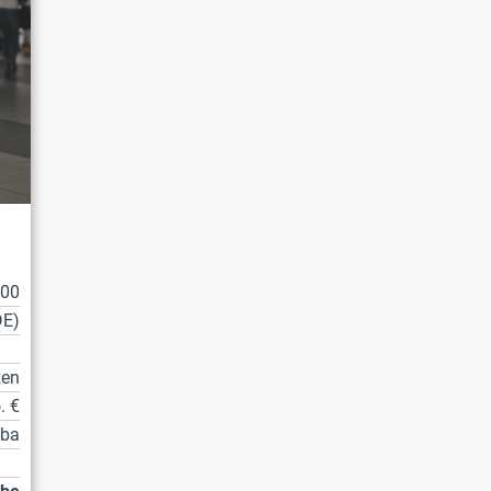
100
DE)
zen
. €
tba