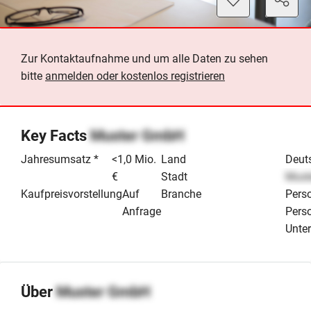
Zur Kontaktaufnahme und um alle Daten zu sehen
bitte
anmelden oder kostenlos registrieren
Key Facts
Muster GmbH
Jahresumsatz *
<1,0 Mio.
Land
Deut
€
Stadt
Must
Kaufpreisvorstellung
Auf
Branche
Perso
Anfrage
Perso
Unte
Über
Muster GmbH