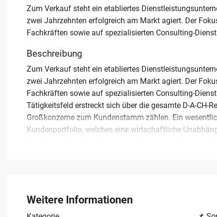
Zum Verkauf steht ein etabliertes Dienstleistungsuntern
zwei Jahrzehnten erfolgreich am Markt agiert. Der Fokus
Fachkräften sowie auf spezialisierten Consulting-Dienst
Beschreibung
Zum Verkauf steht ein etabliertes Dienstleistungsuntern
zwei Jahrzehnten erfolgreich am Markt agiert. Der Fokus
Fachkräften sowie auf spezialisierten Consulting-Dienst
Tätigkeitsfeld erstreckt sich über die gesamte D-A-CH-R
Großkonzerne zum Kundenstamm zählen. Ein wesentliche
Kundenportfolio, welches eine wirtschaftliche Unabhäng
Gesellschaft verfügt über eine umfangreiche Basis an 
dreistelligen Bereich. Ergänzt wird das Potenzial durch
vierstelligen Bereich. Mit einem Team von bis zu zehn Mi
zwischen 250.000 und 1.000.000 Euro. Diese Nachfolgereg
profitables Unternehmen im Bereich Personalberatung u
Weitere Informationen
übernehmen möchten.
Kategorie
📌 So