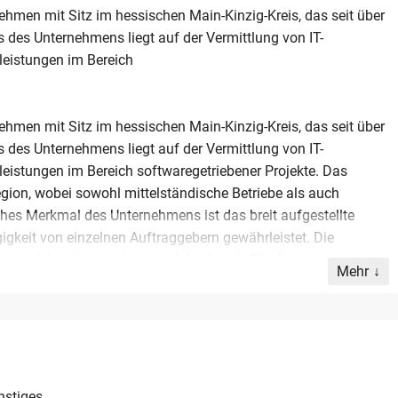
ehmen mit Sitz im hessischen Main-Kinzig-Kreis, das seit über
 des Unternehmens liegt auf der Vermittlung von IT-
leistungen im Bereich
ehmen mit Sitz im hessischen Main-Kinzig-Kreis, das seit über
 des Unternehmens liegt auf der Vermittlung von IT-
leistungen im Bereich softwaregetriebener Projekte. Das
egion, wobei sowohl mittelständische Betriebe als auch
s Merkmal des Unternehmens ist das breit aufgestellte
igkeit von einzelnen Auftraggebern gewährleistet. Die
Bestandskunden sowie eine aktive Leads-Pipeline im
Mehr
 eine gepflegte Kandidatendatenbank mit Profilen im
tarbeitern erwirtschaftet der Betrieb einen stabilen Umsatz
elung bietet eine ideale Gelegenheit für Käufer, die ein
nd IT-Dienstleistung mit gewachsenen Strukturen in Hessen
nstiges