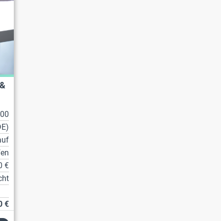
 &
100
DE)
auf
fen
0 €
cht
0 €