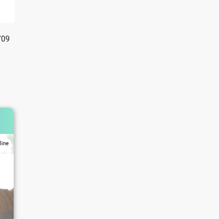
709
line