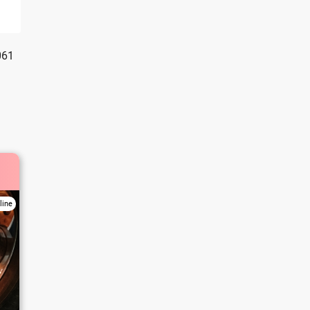
061
line