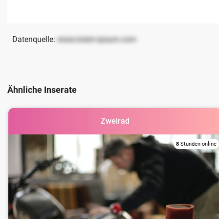
Datenquelle:
www.lorem-ipsum.com
Ähnliche Inserate
Zweirad
8
Stunden online