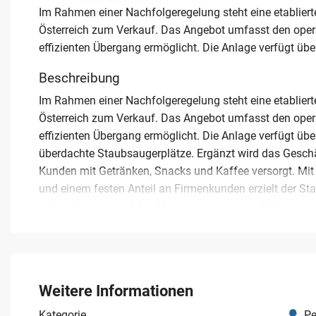
Im Rahmen einer Nachfolgeregelung steht eine etablier
Österreich zum Verkauf. Das Angebot umfasst den opera
effizienten Übergang ermöglicht. Die Anlage verfügt üb
Beschreibung
Im Rahmen einer Nachfolgeregelung steht eine etablier
Österreich zum Verkauf. Das Angebot umfasst den opera
effizienten Übergang ermöglicht. Die Anlage verfügt ü
überdachte Staubsaugerplätze. Ergänzt wird das Geschä
Kunden mit Getränken, Snacks und Kaffee versorgt. 
und einem festen Anteil an Firmenkunden erzielt der S
sich auf einem stabilen Niveau mit geringen Schwankun
Vermarktung von Werbeflächen sowie der kürzlich in B
SB-Wäschewaschanlage auf Provisionsbasis ist bereits 
Ausstattung und der bestehenden Kundenstruktur eine so
wartungsarmes Geschäftsmodell in der Dienstleistungs
Weitere Informationen
Kategorie
Pe