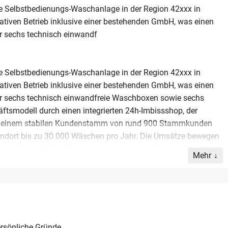
te Selbstbedienungs-Waschanlage in der Region 42xxx in
tiven Betrieb inklusive einer bestehenden GmbH, was einen
er sechs technisch einwandf
te Selbstbedienungs-Waschanlage in der Region 42xxx in
tiven Betrieb inklusive einer bestehenden GmbH, was einen
ber sechs technisch einwandfreie Waschboxen sowie sechs
ftsmodell durch einen integrierten 24h-Imbissshop, der
Mit einem stabilen Kundenstamm von rund 900 Stammkunden
tandort bis zu 30.000 Wäschen pro Jahr. Die Umsätze bewegen
gen. Zusätzliche Erlöspotenziale ergeben sich aus der
Mehr
etrieb genommenen Hunde-SB-Waschstation. Eine industrielle
in Planung. Das Unternehmen bietet aufgrund der gepflegten
lide Basis für Unternehmer oder Investoren, die ein
branche suchen.
rsönliche Gründe