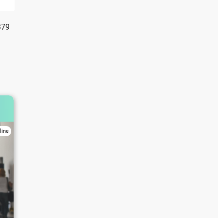
379
line