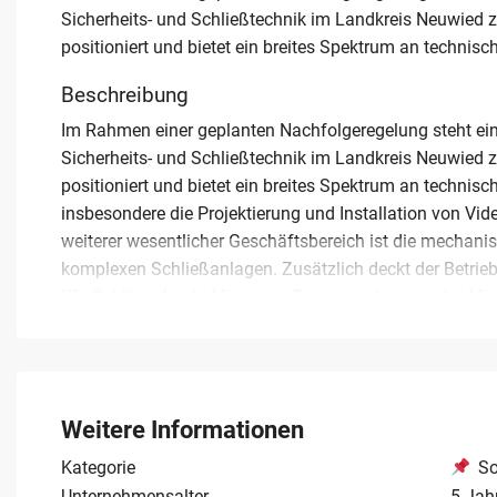
Sicherheits- und Schließtechnik im Landkreis Neuwied 
positioniert und bietet ein breites Spektrum an technisc
Beschreibung
Im Rahmen einer geplanten Nachfolgeregelung steht ein
Sicherheits- und Schließtechnik im Landkreis Neuwied 
positioniert und bietet ein breites Spektrum an technis
insbesondere die Projektierung und Installation von 
weiterer wesentlicher Geschäftsbereich ist die mechani
komplexen Schließanlagen. Zusätzlich deckt der Betrieb
Kfz-Schlüsseln ab. Mit einem Team von bis zu zehn Mitar
Jahresumsatz in der Spanne zwischen 250.000 und 1.000.
Basis für die Fortführung der bestehenden Kundenbezi
qualifizierte Nachfolger oder strategische Partner, die e
Branche übernehmen möchten. Die Übergabe erfolgt gege
Weitere Informationen
Interessenten werden gebeten, für weitere Information
Kategorie
So
Unternehmensalter
5 Jah