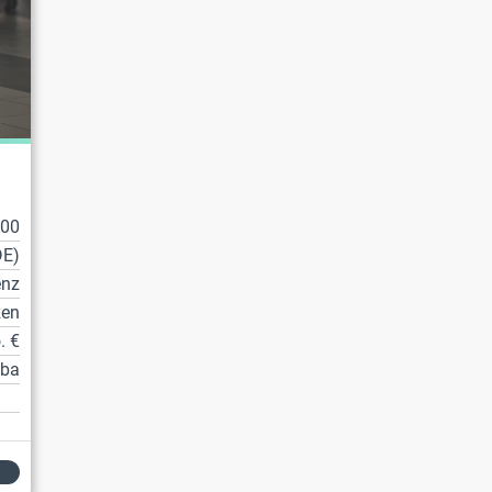
100
DE)
enz
zen
. €
tba