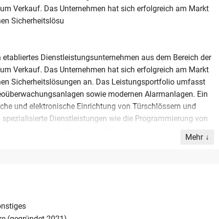
zum Verkauf. Das Unternehmen hat sich erfolgreich am Markt
hen Sicherheitslösu
 etabliertes Dienstleistungsunternehmen aus dem Bereich der
zum Verkauf. Das Unternehmen hat sich erfolgreich am Markt
chen Sicherheitslösungen an. Das Leistungsportfolio umfasst
Videoüberwachungsanlagen sowie modernen Alarmanlagen. Ein
sche und elektronische Einrichtung von Türschlössern und
 spezialisierte Dienstleistungen wie die Programmierung von
beitern erwirtschaftet der Fachbetrieb einen stabilen
Mehr
000 Euro. Der Standort in Rheinland-Pfalz bietet eine solide
ehungen und weiteres Wachstum. Das Angebot richtet sich an
in fachlich spezialisiertes Unternehmen in einer krisensicheren
n eine Kaufpreisvorstellung von 150.000 Euro. Ernsthafte
en Kontakt aufzunehmen.
nstiges
re (gegründet 2021)