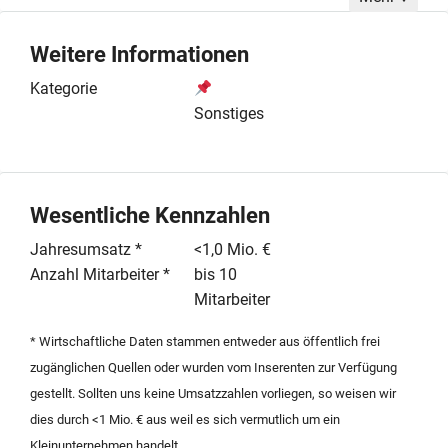
sich primär auf Gesellschaften ohne aktiven
Geschäftsbetrieb und ohne bestehendes Personal, um
Weitere Informationen
eine saubere Übernahme der Hülle zu ermöglichen.
Dennoch sind Angebote von
Kategorie
Dienstleistungsunternehmen mit bis zu zehn
Sonstiges
Mitarbeitern sowie laufendem Betrieb für eine Prüfung
ausdrücklich erwünscht. Bevorzugt wird ein Standort
im Raum Rheinland-Pfalz, insbesondere im Landkreis
Mainz-Bingen, wobei aufgrund der überregionalen
Wesentliche Kennzahlen
Ausrichtung auch bundesweite Angebote von Interesse
Jahresumsatz *
<1,0 Mio. €
sind. Gesucht wird eine wirtschaftlich attraktive
Anzahl Mitarbeiter *
bis 10
Lösung für den Markteintritt im Bereich der Zeitarbeit.
Mitarbeiter
Der Erwerber strebt eine zügige Abwicklung an und
bittet um die Übermittlung relevanter Eckdaten zu den
* Wirtschaftliche Daten stammen entweder aus öffentlich frei
bestehenden Genehmigungen sowie zur aktuellen
zugänglichen Quellen oder wurden vom Inserenten zur Verfügung
personellen und wirtschaftlichen Situation der zum
gestellt. Sollten uns keine Umsatzzahlen vorliegen, so weisen wir
Verkauf stehenden Einheit.
dies durch <1 Mio. € aus weil es sich vermutlich um ein
Kleinunternehmen handelt.