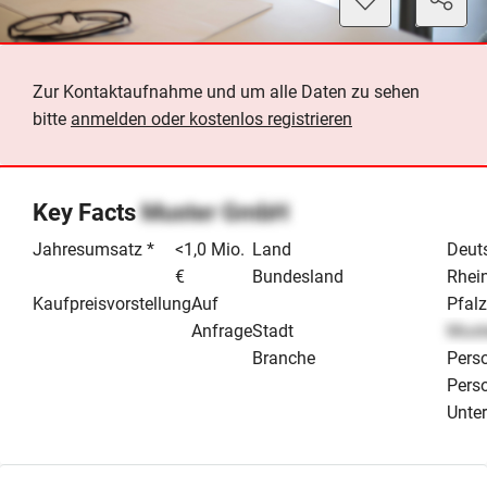
Zur Kontaktaufnahme und um alle Daten zu sehen
bitte
anmelden oder kostenlos registrieren
Key Facts
Muster GmbH
Jahresumsatz *
<1,0 Mio.
Land
Deut
€
Bundesland
Rhei
Kaufpreisvorstellung
Auf
Pfal
Anfrage
Stadt
Must
Branche
Perso
Perso
Unte